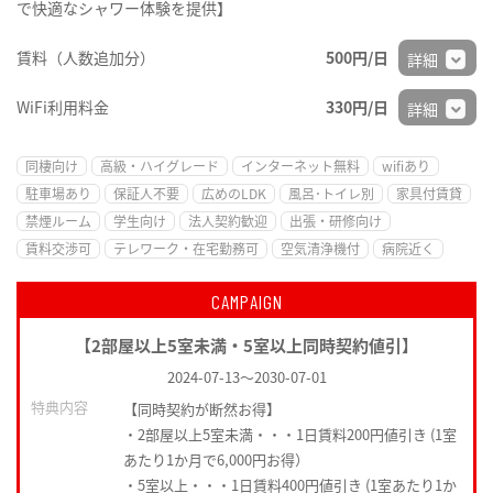
で快適なシャワー体験を提供】
賃料（人数追加分）
500円/日
詳細
WiFi利用料金
330円/日
詳細
同棲向け
高級・ハイグレード
インターネット無料
wifiあり
駐車場あり
保証人不要
広めのLDK
風呂･トイレ別
家具付賃貸
禁煙ルーム
学生向け
法人契約歓迎
出張・研修向け
賃料交渉可
テレワーク・在宅勤務可
空気清浄機付
病院近く
CAMPAIGN
【2部屋以上5室未満・5室以上同時契約値引】
2024-07-13
～
2030-07-01
特典内容
【同時契約が断然お得】
・2部屋以上5室未満・・・1日賃料200円値引き (1室
あたり1か月で6,000円お得）
・5室以上・・・1日賃料400円値引き (1室あたり1か