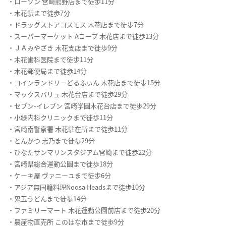
・ローソン 宮崎熊野店まで徒歩11分
・木花駅まで徒歩7分
・ドラッグストアコスモス 木花店まで徒歩7分
・スーパーマーケット Aコープ 木花店まで徒歩13分
・ＪＡみやざき 木花支店まで徒歩9分
・木花歯科医院まで徒歩11分
・木花郵便局まで徒歩14分
・コインランドリーどるふぃん 木花店まで徒歩15分
・マックスバリュ 木花台店まで徒歩29分
・セブン-イレブン 宮崎学園木花台店まで徒歩29分
・小緑内科クリニックまで徒歩11分
・宮崎南警察署 木花駐在所まで徒歩11分
・とんかつ 志乃まで徒歩29分
・ひなたサンマリンスタジアム宮崎まで徒歩22分
・宮崎県総合運動公園まで徒歩18分
・ケーキ屋 ヴァニーユまで徒歩6分
・アジア無国籍料理Noosa Headsまで徒歩10分
・鬼玉うどんまで徒歩14分
・ファミリーマート 木花運動公園前店まで徒歩20分
・農産物直売所 このはな市まで徒歩9分