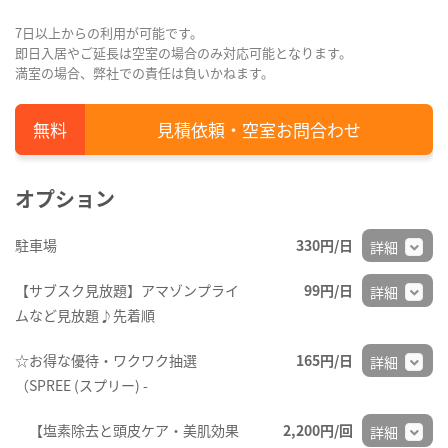
7日以上からの利用が可能です。
即日入居やご延長は空室の場合のみ対応可能となります。
満室の場合、弊社での責任は負いかねます。
見積依頼・空室お問合わせ
オプション
駐車場
330円/日
詳細
【サブスク見放題】アマゾンプライ
99円/日
詳細
ムなど見放題♪先着順
☆お得な優待・ワクワク抽選
165円/日
詳細
（SPREE (スプリー) -
【塩素除去と頭皮ケア・美肌効果
2,200円/回
詳細