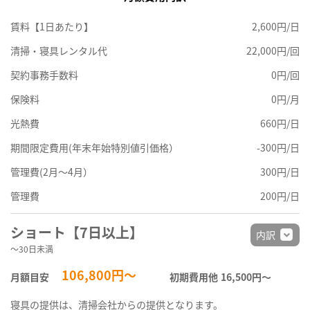
賃料【1日あたり】
2,600円/日
清掃・寝具レンタル代
22,000円/回
契約事務手数料
0円/回
保険料
0円/月
光熱費
660円/日
期間限定費用(年末年始特別値引価格）
-300円/日
管理費(2月～4月）
300円/日
管理費
200円/日
ショート【7日以上】
内訳
～30日未満
106,800円～
月額目安
初期費用他
16,500円〜
寝具の提供は、清掃会社からの提供となります。