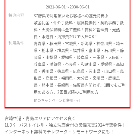
2021-06-01
～
2030-06-01
特典内容
37府県で利用頂いたお客様への還元特典♪
敷金礼金・仲介手数料・寝具提供代・契約事務手数
料・火災保険料は全て無料！賃料と管理費・光熱
費・水道費・清掃費だけで入居OK！
利用条件
青森県・秋田県・宮城県・新潟県・神奈川県・埼玉
県・栃木県・群馬県・福井県・富山県・石川県・静
岡県・山梨県・愛知県・岐阜県・三重県・大阪府・
兵庫県・滋賀県・奈良県・和歌山県・愛媛県・高知
県・香川県・徳島県・広島県・岡山県・山口県・鳥
取県・島根県・福岡県・大分県・宮崎県・鹿児島
県・熊本県・長崎県・佐賀県内問わず、1回でもご利
用のある方、2回目以降のご利用の方
他のキャンペーンと併用不可
宮崎空港・青島エリアにアクセス良く
1LDK バストイレ別・独立洗面台付の設備充実2024年築物件！
インターネット無料でテレワーク・リモートワークにも！