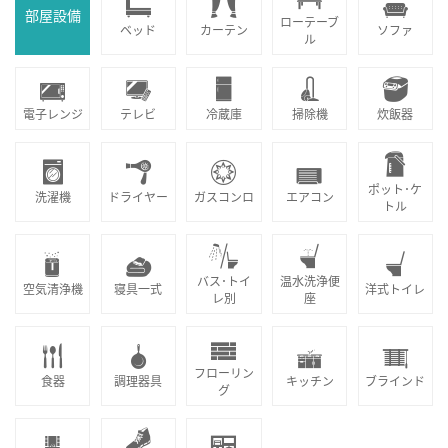
部屋設備
ローテーブ
ベッド
カーテン
ソファ
ル
電子レンジ
テレビ
冷蔵庫
掃除機
炊飯器
ポット･ケ
洗濯機
ドライヤー
ガスコンロ
エアコン
トル
バス･トイ
温水洗浄便
空気清浄機
寝具一式
洋式トイレ
レ別
座
フローリン
食器
調理器具
キッチン
ブラインド
グ