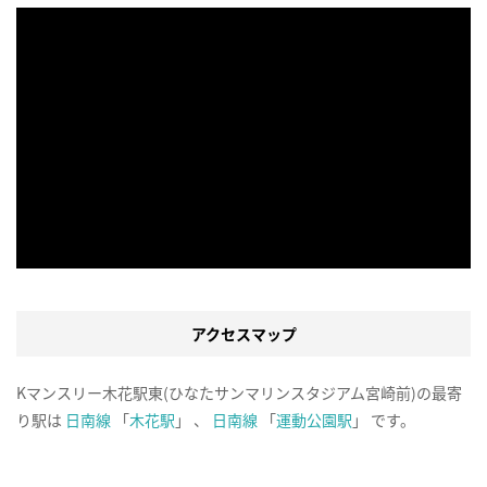
アクセスマップ
Kマンスリー木花駅東(ひなたサンマリンスタジアム宮崎前)の最寄
り駅は
日南線
「
木花駅
」 、
日南線
「
運動公園駅
」 です。