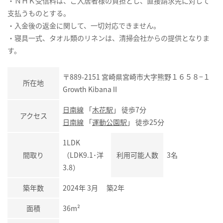
・ＮＨＫ受信料は、ご入居者様の負担とし、直接請求先に対して
支払うものとする。
・入金後の返金に関して、一切対応できません。
・寝具一式、タオル類のリネンは、清掃会社からの提供となりま
す。
〒889-2151 宮崎県宮崎市大字熊野１６５８−１
所在地
Growth KibanaⅡ
日南線
「
木花駅
」 徒歩7分
アクセス
日南線
「
運動公園駅
」 徒歩25分
1LDK
間取り
（LDK9.1･洋
利用可能人数
3名
3.8）
築年数
2024年 3月 築2年
面積
36m²