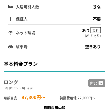
3
入居可能人数
名
保証人
不要
あり
無料
ネット環境
(Wi-Fiあり)
駐車場
空きあり
基本料金プラン
ロング
内訳
30日以上～360日未満
97,800円～
月額目安
初期費用他
22,000円〜
月額費用内訳