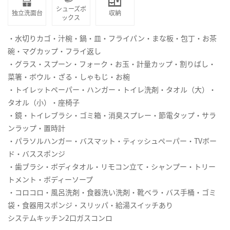
シューズボ
独立洗面台
収納
ックス
・水切りカゴ・汁椀・鍋・皿・フライパン・まな板・包丁・お茶
碗・マグカップ・フライ返し
・グラス・スプーン・フォーク・お玉・計量カップ・割りばし・
菜箸・ボウル・ざる・しゃもじ・お椀
・トイレットペーパー・ハンガー・トイレ洗剤・タオル（大）・
タオル（小）・座椅子
・鏡・トイレブラシ・ゴミ箱・消臭スプレー・節電タップ・サラ
ンラップ・置時計
・パラソルハンガー・バスマット・ティッシュペーパー・TVボー
ド・バススポンジ
・歯ブラシ・ボディタオル・リモコン立て・シャンプー・トリー
トメント・ボディーソープ
・コロコロ・風呂洗剤・食器洗い洗剤・靴ベラ・バス手桶・ゴミ
袋・食器用スポンジ・スリッパ・給湯スイッチあり
システムキッチン2口ガスコンロ