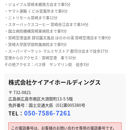
・ジョイフル宮崎本郷南方店まで車5分
・ヤマト運輸 くどみ営業所まで車6分
・ニトリモール宮崎まで車12分
・スターバックスコーヒー 宮崎赤江店まで車14分
・国立病院機構宮崎東病院まで車9分
・宮崎空港温泉 貸切露天風呂 ほのかの湯 宮崎空港店まで車9分
・宮崎大学医学部附属病院まで車9分
・スーパーマーケット マルミヤストア 郡司分店まで徒歩27分
空港からのアクセス：宮崎空港 車で10分
その他アクセス：バス停 サンマリン前 徒歩3分
株式会社ケイアイホールディングス
〒 732-0821
広島県広島市南区大須賀町13-5 5階
免許番号：国土交通大臣（01)第005380号
050-7586-7261
TEL：
この電話番号は、お客様のお問い合わせ専用の電話番号です。