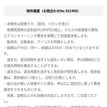
物件概要（お問合わせNo.921406）
・本物件は禁煙です。(室内、ベランダ含む)
喫煙発覚時の反則金50,000円の他に、クロスの総張替え費用、
エアコンクリーニング費用を実費にて別途請求致します。
髪染め、白髪染め、アイコスも同様とします。
・始期はＰＭ15：00～、終期はＡＭ10：00までとなっておりま
す。
退去日、退去時間を過ぎても退去しない場合、甲は強制的に乙
の室内荷物を撤去することができる。
・退去日は、退去時間を過ぎると負担金が発生致します。負担金
額は、賃料額の1.5倍とし、日割り計算とします。
・届け出の無い入居者がいた場合、甲は乙に契約日に遡って費用
請求をできるものとする。
来客、訪問などのも同様の対応としますので、ご注意くださ
い。