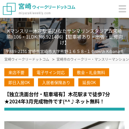
Kマンスリー木花駅東(ひなたサンマリンスタジアム宮崎
前) 106・1LDK(No.921406)【駐車場あり・出張・研修向
け】
〒889-2151 宮崎県宮崎市大字熊野１６５８−１ Growth KibanaⅡ
宮崎ウィークリードットコム
宮崎市のウィークリー・マンスリーマンション
来店不要
電子サイン対応
敷金・礼金無料
即日入居OK
入居者保険あり
延長OK
【独立洗面台付・駐車場有】木花駅まで徒歩7分
★2024年3月完成物件です(^^♪ネット無料！