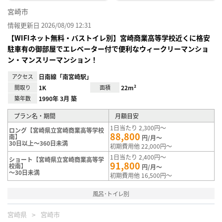
宮崎市
情報更新日 2026/08/09 12:31
【WIFIネット無料・バストイレ別】宮崎商業高等学校近くに格安
駐車有の御部屋でエレベーター付で便利なウィークリーマンショ
ン・マンスリーマンション！
アクセス
日南線「南宮崎駅」
間取り
1K
面積
22m²
築年数
1990年 3月 築
プラン名・期間
月額目安
1日当たり 2,300円～
ロング【宮崎県立宮崎商業高等学校
88,800
南】
円/月～
30日以上～360日未満
初期費用他 22,000円～
1日当たり 2,400円～
ショート【宮崎県立宮崎商業高等学
91,800
校南】
円/月～
～30日未満
初期費用他 16,500円～
風呂･トイレ別
宮崎県
宮崎市