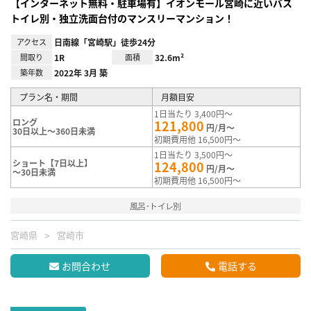
【インターネット無料・駐車場有】イオンモール宮崎に近いバス
トイレ別・独立洗面台付のマンスリーマンション！
アクセス
日南線「宮崎駅」徒歩24分
間取り
1R
面積
32.6m²
築年数
2022年 3月 築
プラン名・期間
月額目安
1日当たり 3,400円～
ロング
121,800
円/月～
30日以上～360日未満
初期費用他 16,500円～
1日当たり 3,500円～
ショート【7日以上】
124,800
円/月～
～30日未満
初期費用他 16,500円～
風呂･トイレ別
宮崎県
宮崎市
お問合わせ
電話する