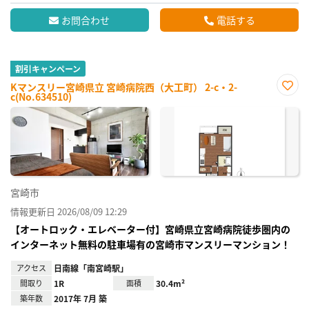
お問合わせ
電話する
割引キャンペーン
Kマンスリー宮崎県立 宮崎病院西（大工町） 2-c・2-
c(No.634510)
お気
に入
り登
録
宮崎市
情報更新日 2026/08/09 12:29
【オートロック・エレベーター付】宮崎県立宮崎病院徒歩圏内の
インターネット無料の駐車場有の宮崎市マンスリーマンション！
アクセス
日南線「南宮崎駅」
間取り
1R
面積
30.4m²
築年数
2017年 7月 築