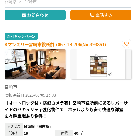
宮崎県
宮崎市
お問合わせ
電話する
割引キャンペーン
Kマンスリー宮崎市役所前 706・1R-706(No.393861)
お気
に入
り登
録
宮崎市
情報更新日 2026/08/09 15:03
【オートロック付・防犯カメラ有】宮崎市役所前にあるリバーサ
イドのセキュリティ強化物件で ホテルよりも安く快適な洋室
広々駐車場あり物件！
アクセス
日南線「田吉駅」
間取り
1R
面積
40m²