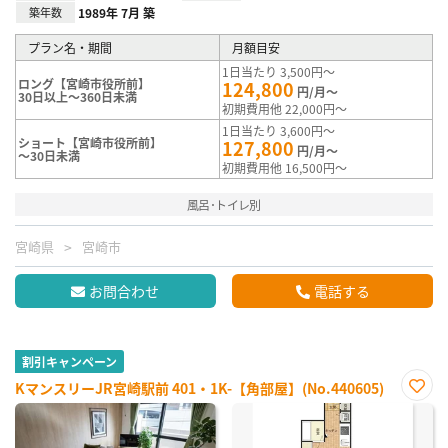
築年数
1989年 7月 築
プラン名・期間
月額目安
1日当たり 3,500円～
ロング【宮崎市役所前】
124,800
円/月～
30日以上～360日未満
初期費用他 22,000円～
1日当たり 3,600円～
ショート【宮崎市役所前】
127,800
円/月～
～30日未満
初期費用他 16,500円～
風呂･トイレ別
宮崎県
宮崎市
お問合わせ
電話する
割引キャンペーン
KマンスリーJR宮崎駅前 401・1K-【角部屋】(No.440605)
お気
に入
り登