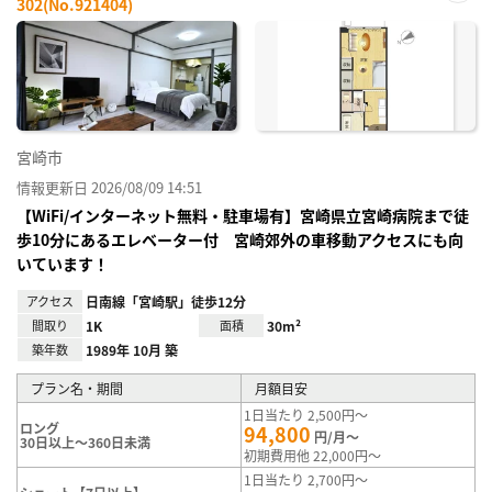
302(No.921404)
お気
に入
り登
録
宮崎市
情報更新日 2026/08/09 14:51
【WiFi/インターネット無料・駐車場有】宮崎県立宮崎病院まで徒
歩10分にあるエレベーター付 宮崎郊外の車移動アクセスにも向
いています！
アクセス
日南線「宮崎駅」徒歩12分
間取り
1K
面積
30m²
築年数
1989年 10月 築
プラン名・期間
月額目安
1日当たり 2,500円～
ロング
94,800
円/月～
30日以上～360日未満
初期費用他 22,000円～
1日当たり 2,700円～