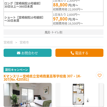
1日当たり 2,300円～
ロング【宮崎病院10号線前】
88,800
円/月～
30日以上～360日未満
初期費用他 22,000円～
1日当たり 2,600円～
ショート【宮崎病院10号線前】
97,800
円/月～
～30日未満
初期費用他 16,500円～
風呂･トイレ別
宮崎県
宮崎市
お問合わせ
電話する
割引キャンペーン
Kマンスリー宮崎県立宮崎商業高等学校南 307・1K-
307(No.420581)
お気
に入
り登
録