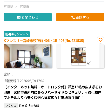
宮崎県
宮崎市
お問合わせ
電話する
割引キャンペーン
Kマンスリー宮崎市役所前 406・1R-406(No.421535)
お気
に入
り登
録
宮崎市
情報更新日 2026/08/09 17:32
【インターネット無料・オートロック付】洋室13帖の広すぎるお
部屋！宮崎市役所前にあるリバーサイドのセキュリティ強化物件
でホテルよりも安く快適な洋室広々駐車場あり物件！
アクセス
日南線「田吉駅」