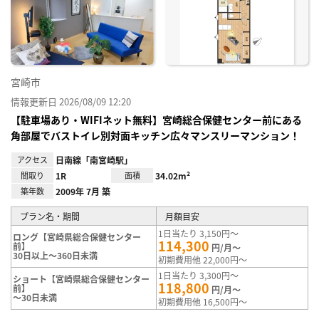
り登
録
宮崎市
情報更新日 2026/08/09 12:20
【駐車場あり・WIFIネット無料】宮崎総合保健センター前にある
角部屋でバストイレ別対面キッチン広々マンスリーマンション！
アクセス
日南線「南宮崎駅」
間取り
1R
面積
34.02m²
築年数
2009年 7月 築
プラン名・期間
月額目安
1日当たり 3,150円～
ロング【宮崎県総合保健センター
114,300
前】
円/月～
30日以上～360日未満
初期費用他 22,000円～
1日当たり 3,300円～
ショート【宮崎県総合保健センター
118,800
前】
円/月～
～30日未満
初期費用他 16,500円～