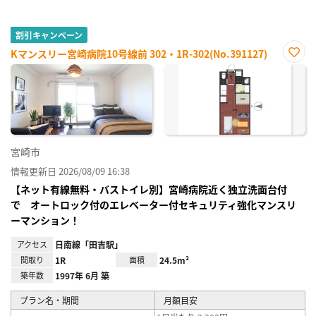
割引キャンペーン
Kマンスリー宮崎病院10号線前 302・1R-302(No.391127)
お気
に入
り登
録
宮崎市
情報更新日 2026/08/09 16:38
【ネット有線無料・バストイレ別】宮崎病院近く独立洗面台付
で オートロック付のエレベーター付セキュリティ強化マンスリ
ーマンション！
アクセス
日南線「田吉駅」
間取り
1R
面積
24.5m²
築年数
1997年 6月 築
プラン名・期間
月額目安