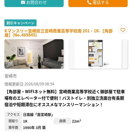
お問合わせ
電話する
割引キャンペーン
Kマンスリー宮崎県立宮崎商業高等学校南 201・1K-【角部
屋】(No.469845)
お気
に入
り登
録
宮崎市
情報更新日 2026/08/09 08:54
【角部屋・WIFIネット無料】宮崎商業高等学校近く御部屋で駐車
場有のエレベーター付で便利！バストイレ・別独立洗面台有長期
宿泊や短期滞在にオススメなマンスリーマンション！
アクセス
日南線「南宮崎駅」
間取り
1K
面積
22m²
築年数
1990年 3月 築