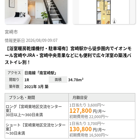
録
宮崎市
情報更新日 2026/08/09 09:07
【浴室暖房乾燥機付・駐車場有】宮崎駅から徒歩圏内でイオンモ
ール宮崎やJRA・宮崎中央青果などにも便利で広々洋室の築浅バ
ストイレ別！
アクセス
日南線「南宮崎駅」
間取り
1R
面積
34.78m²
築年数
2021年 3月 築
プラン名・期間
月額目安
1日当たり 3,600円～
ロング【宮崎東地区交流センター
127,800
東】
円/月～
30日以上～360日未満
初期費用他 22,000円～
1日当たり 3,700円～
ショート【宮崎東地区交流センター
130,800
東】
円/月～
～30日未満
初期費用他 16,500円～