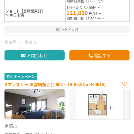
初期費用他 22,000円～
1日当たり 3,400円～
ショート【宮崎駅東口】
121,800
円/月～
～30日未満
初期費用他 16,500円～
風呂･トイレ別
宮崎県
宮崎市
お問合わせ
電話する
割引キャンペーン
KマンスリーJR宮崎駅西口 602・1R-602(No.440615)
お気
に入
り登
録
宮崎市