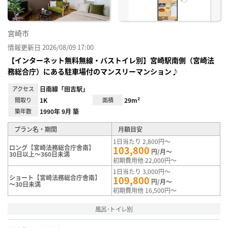
宮崎市
情報更新日 2026/08/09 17:00
【インターネット無料無線・バストイレ別】宮崎駅南側（宮崎法
務総合庁）にある駐車場付のマンスリーマンション♪
アクセス
日南線「田吉駅」
間取り
1K
面積
29m²
築年数
1990年 9月 築
プラン名・期間
月額目安
1日当たり 2,800円～
ロング【宮崎法務総合庁舎南】
103,800
円/月～
30日以上～360日未満
初期費用他 22,000円～
1日当たり 3,000円～
ショート【宮崎法務総合庁舎南】
109,800
円/月～
～30日未満
初期費用他 16,500円～
風呂･トイレ別