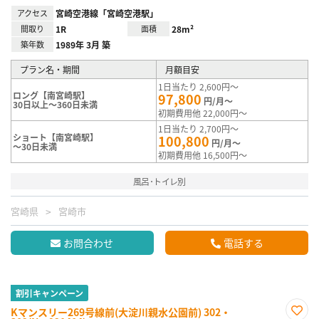
アクセス
宮崎空港線「宮崎空港駅」
間取り
1R
面積
28m²
築年数
1989年 3月 築
プラン名・期間
月額目安
1日当たり 2,600円～
ロング【南宮崎駅】
97,800
円/月～
30日以上～360日未満
初期費用他 22,000円～
1日当たり 2,700円～
ショート【南宮崎駅】
100,800
円/月～
～30日未満
初期費用他 16,500円～
風呂･トイレ別
宮崎県
宮崎市
お問合わせ
電話する
割引キャンペーン
Kマンスリー269号線前(大淀川親水公園前) 302・