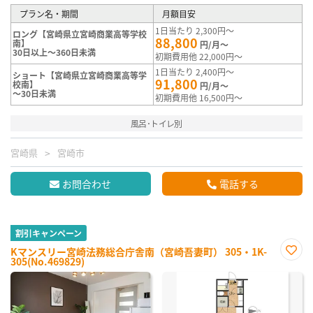
プラン名・期間
月額目安
1日当たり 2,300円～
ロング【宮崎県立宮崎商業高等学校
88,800
南】
円/月～
30日以上～360日未満
初期費用他 22,000円～
1日当たり 2,400円～
ショート【宮崎県立宮崎商業高等学
91,800
校南】
円/月～
～30日未満
初期費用他 16,500円～
風呂･トイレ別
宮崎県
宮崎市
お問合わせ
電話する
割引キャンペーン
Kマンスリー宮崎法務総合庁舎南（宮崎吾妻町） 305・1K-
305(No.469829)
お気
に入
り登
録