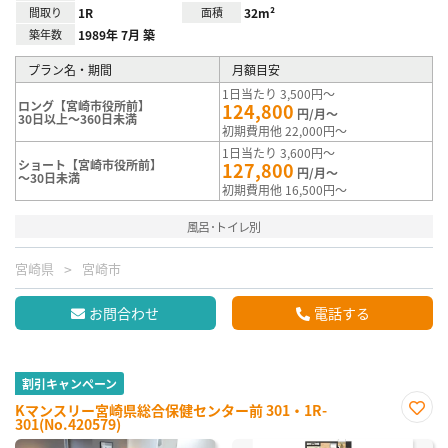
間取り
1R
面積
32m²
築年数
1989年 7月 築
プラン名・期間
月額目安
1日当たり 3,500円～
ロング【宮崎市役所前】
124,800
円/月～
30日以上～360日未満
初期費用他 22,000円～
1日当たり 3,600円～
ショート【宮崎市役所前】
127,800
円/月～
～30日未満
初期費用他 16,500円～
風呂･トイレ別
宮崎県
宮崎市
お問合わせ
電話する
割引キャンペーン
Kマンスリー宮崎県総合保健センター前 301・1R-
301(No.420579)
お気
に入