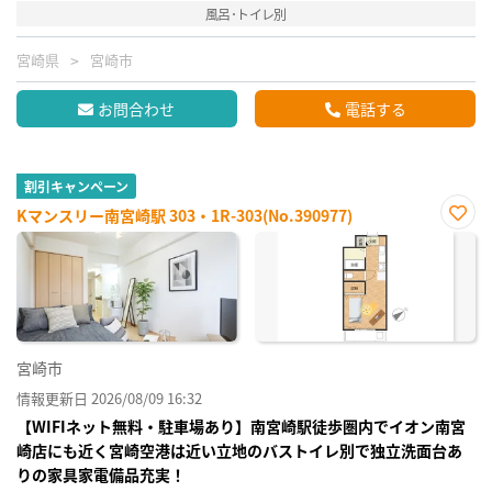
風呂･トイレ別
宮崎県
宮崎市
お問合わせ
電話する
割引キャンペーン
Kマンスリー南宮崎駅 303・1R-303(No.390977)
お気
に入
り登
録
宮崎市
情報更新日 2026/08/09 16:32
【WIFIネット無料・駐車場あり】南宮崎駅徒歩圏内でイオン南宮
崎店にも近く宮崎空港は近い立地のバストイレ別で独立洗面台あ
りの家具家電備品充実！