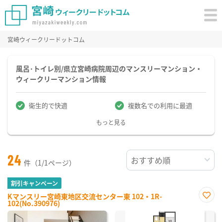
宮崎ウィークリードットコム
風呂･トイレ別/県立宮崎病院周辺のマンスリーマンション・
ウィークリーマンション情報
衛生的で快適
複数名での利用に最適
もっと見る
24
件（1/1ページ）
割引キャンペーン
Kマンスリー宮崎東地区交流センター東 102・1R-
102(No.390976)
お気
に入
り登