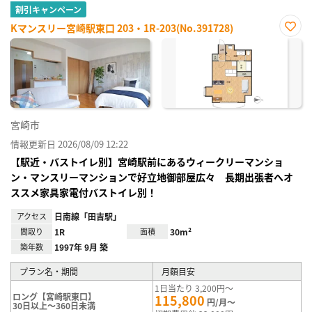
割引キャンペーン
Kマンスリー宮崎駅東口 203・1R-203(No.391728)
お気
に入
り登
録
宮崎市
情報更新日 2026/08/09 12:22
【駅近・バストイレ別】宮崎駅前にあるウィークリーマンショ
ン・マンスリーマンションで好立地御部屋広々 長期出張者へオ
ススメ家具家電付バストイレ別！
アクセス
日南線「田吉駅」
間取り
1R
面積
30m²
築年数
1997年 9月 築
プラン名・期間
月額目安
1日当たり 3,200円～
ロング【宮崎駅東口】
115,800
円/月～
30日以上～360日未満