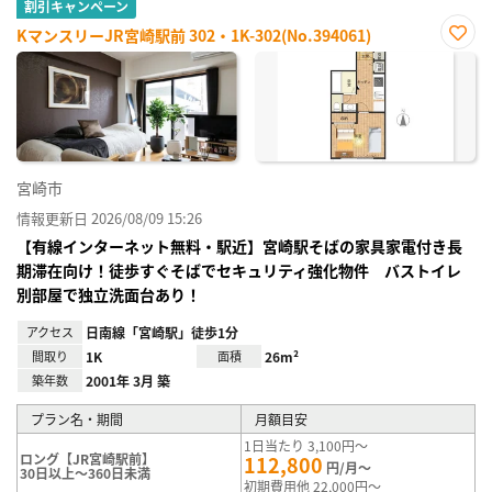
割引キャンペーン
KマンスリーJR宮崎駅前 302・1K-302(No.394061)
お気
に入
り登
録
宮崎市
情報更新日 2026/08/09 15:26
【有線インターネット無料・駅近】宮崎駅そばの家具家電付き長
期滞在向け！徒歩すぐそばでセキュリティ強化物件 バストイレ
別部屋で独立洗面台あり！
アクセス
日南線「宮崎駅」徒歩1分
間取り
1K
面積
26m²
築年数
2001年 3月 築
プラン名・期間
月額目安
1日当たり 3,100円～
ロング【JR宮崎駅前】
112,800
円/月～
30日以上～360日未満
初期費用他 22,000円～