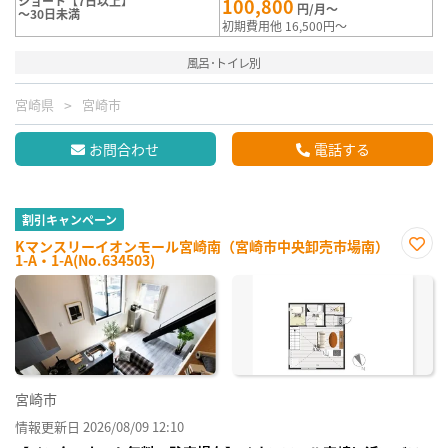
ショート【7日以上】
100,800
円/月～
～30日未満
初期費用他 16,500円～
風呂･トイレ別
宮崎県
宮崎市
お問合わせ
電話する
割引キャンペーン
Kマンスリーイオンモール宮崎南（宮崎市中央卸売市場南）
1-A・1-A(No.634503)
お気
に入
り登
録
宮崎市
情報更新日 2026/08/09 12:10