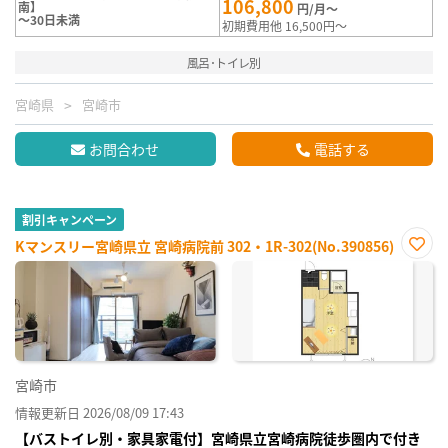
106,800
南】
円/月～
～30日未満
初期費用他 16,500円～
風呂･トイレ別
宮崎県
宮崎市
お問合わせ
電話する
割引キャンペーン
Kマンスリー宮崎県立 宮崎病院前 302・1R-302(No.390856)
お気
に入
り登
録
宮崎市
情報更新日 2026/08/09 17:43
【バストイレ別・家具家電付】宮崎県立宮崎病院徒歩圏内で付き