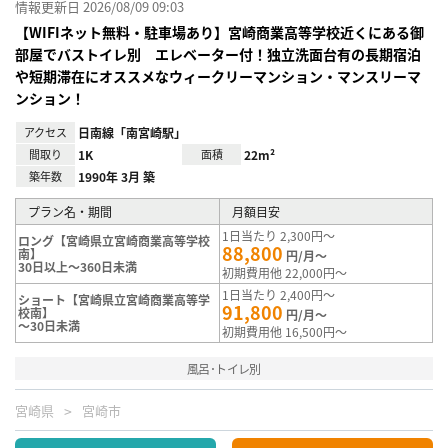
情報更新日 2026/08/09 09:03
【WIFIネット無料・駐車場あり】宮崎商業高等学校近くにある御
部屋でバストイレ別 エレベーター付！独立洗面台有の長期宿泊
や短期滞在にオススメなウィークリーマンション・マンスリーマ
ンション！
アクセス
日南線「南宮崎駅」
間取り
1K
面積
22m²
築年数
1990年 3月 築
プラン名・期間
月額目安
1日当たり 2,300円～
ロング【宮崎県立宮崎商業高等学校
88,800
南】
円/月～
30日以上～360日未満
初期費用他 22,000円～
1日当たり 2,400円～
ショート【宮崎県立宮崎商業高等学
91,800
校南】
円/月～
～30日未満
初期費用他 16,500円～
風呂･トイレ別
宮崎県
宮崎市