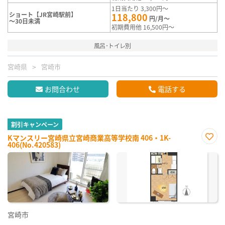
1日当たり 3,300円～
ショート【JR宮崎駅前】
118,800
円/月～
～30日未満
初期費用他 16,500円～
風呂･トイレ別
宮崎県
宮崎市
お問合わせ
電話する
割引キャンペーン
Kマンスリー宮崎県立宮崎商業高等学校南 406・1K-
406(No.420583)
お気
に入
り登
録
宮崎市