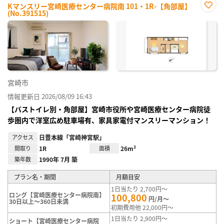
Kマンスリー宮崎医療センター病院南 101・1R-【角部屋】
(No.391515)
お気
に入
り登
録
宮崎市
情報更新日 2026/08/09 16:43
【バストイレ別・角部屋】宮崎市役所や宮崎医療センター病院徒
歩圏内で洋室広め駐車場有、家具家電付マンスリーマンション！
アクセス
日豊本線「宮崎神宮駅」
間取り
1R
面積
26m²
築年数
1990年 7月 築
プラン名・期間
月額目安
1日当たり 2,700円～
ロング【宮崎医療センター病院南】
100,800
円/月～
30日以上～360日未満
初期費用他 22,000円～
1日当たり 2,900円～
ショート【宮崎医療センター病院