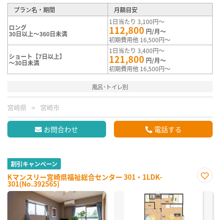
プラン名・期間
月額目安
1日当たり 3,100円～
ロング
112,800
円/月～
30日以上～360日未満
初期費用他 16,500円～
1日当たり 3,400円～
ショート【7日以上】
121,800
円/月～
～30日未満
初期費用他 16,500円～
風呂･トイレ別
宮崎県
宮崎市
お問合わせ
電話する
割引キャンペーン
Kマンスリー宮崎県福祉総合センター 301・1LDK-
301(No.392565)
お気
に入
り登
録