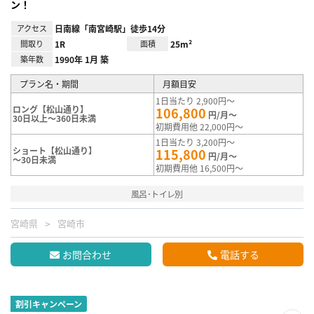
ン！
アクセス
日南線「南宮崎駅」徒歩14分
間取り
1R
面積
25m²
築年数
1990年 1月 築
プラン名・期間
月額目安
1日当たり 2,900円～
ロング【松山通り】
106,800
円/月～
30日以上～360日未満
初期費用他 22,000円～
1日当たり 3,200円～
ショート【松山通り】
115,800
円/月～
～30日未満
初期費用他 16,500円～
風呂･トイレ別
宮崎県
宮崎市
お問合わせ
電話する
割引キャンペーン