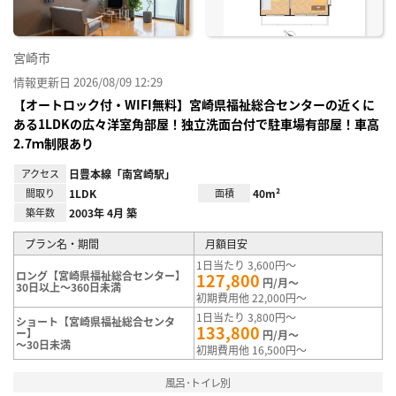
宮崎市
情報更新日 2026/08/09 12:29
【オートロック付・WIFI無料】宮崎県福祉総合センターの近くに
ある1LDKの広々洋室角部屋！独立洗面台付で駐車場有部屋！車高
2.7ｍ制限あり
アクセス
日豊本線「南宮崎駅」
間取り
1LDK
面積
40m²
築年数
2003年 4月 築
プラン名・期間
月額目安
1日当たり 3,600円～
ロング【宮崎県福祉総合センター】
127,800
円/月～
30日以上～360日未満
初期費用他 22,000円～
1日当たり 3,800円～
ショート【宮崎県福祉総合センタ
133,800
ー】
円/月～
～30日未満
初期費用他 16,500円～
風呂･トイレ別