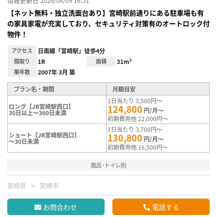
情報更新日 2026/08/09 16:51
【ネット無料・独立洗面台あり】宮崎駅前通りにある駐車場も有
の家具家電が充実しており、セキュリティ対策有のオートロック付
物件！
アクセス
日南線「宮崎駅」徒歩4分
間取り
1R
面積
31m²
築年数
2007年 3月 築
プラン名・期間
月額目安
1日当たり 3,500円～
ロング【JR宮崎駅西口】
124,800
円/月～
30日以上～360日未満
初期費用他 22,000円～
1日当たり 3,700円～
ショート【JR宮崎駅西口】
130,800
円/月～
～30日未満
初期費用他 16,500円～
風呂･トイレ別
宮崎県
宮崎市
お問合わせ
電話する