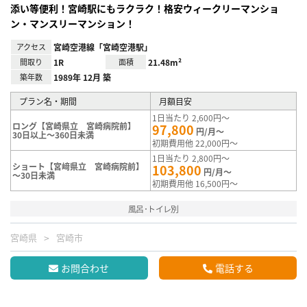
添い等便利！宮崎駅にもラクラク！格安ウィークリーマンショ
ン・マンスリーマンション！
アクセス
宮崎空港線「宮崎空港駅」
間取り
1R
面積
21.48m²
築年数
1989年 12月 築
プラン名・期間
月額目安
1日当たり 2,600円～
ロング【宮崎県立 宮崎病院前】
97,800
円/月～
30日以上～360日未満
初期費用他 22,000円～
1日当たり 2,800円～
ショート【宮﨑県立 宮崎病院前】
103,800
円/月～
～30日未満
初期費用他 16,500円～
風呂･トイレ別
宮崎県
宮崎市
お問合わせ
電話する