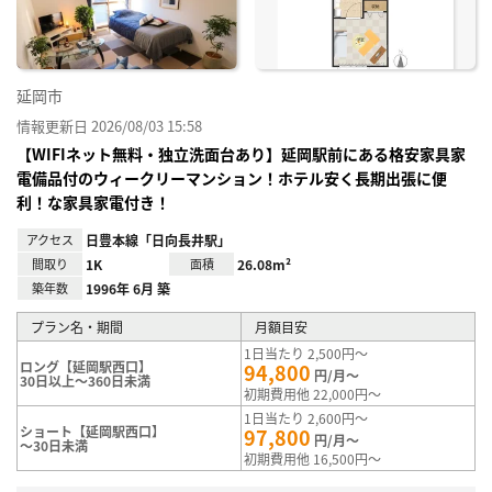
録
延岡市
情報更新日 2026/08/03 15:58
【WIFIネット無料・独立洗面台あり】延岡駅前にある格安家具家
電備品付のウィークリーマンション！ホテル安く長期出張に便
利！な家具家電付き！
アクセス
日豊本線「日向長井駅」
間取り
1K
面積
26.08m²
築年数
1996年 6月 築
プラン名・期間
月額目安
1日当たり 2,500円～
ロング【延岡駅西口】
94,800
円/月～
30日以上～360日未満
初期費用他 22,000円～
1日当たり 2,600円～
ショート【延岡駅西口】
97,800
円/月～
～30日未満
初期費用他 16,500円～