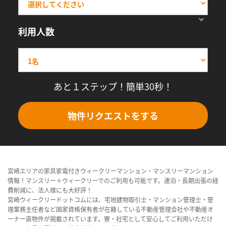
利用人数
あと１ステップ！簡単30秒！
物件リクエストをする
宮崎エリアの家具家電付きウィークリーマンション・マンスリーマンション
情報！マンスリー＋ウィークリーでのご利用も可能です。連泊・長期出張の経
費削減に、法人様にも大好評！
宮崎ウィークリードットコムには、宅地建物取引士・マンション管理士・管
理業務主任者など国家資格保有者が在籍している不動産管理会社や不動産オ
ーナー直物件が掲載されています。寮・社宅として安心してご利用いただけ