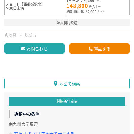
1日当たり 4,300円～
ショート【西都城駅北】
148,800
円/月～
～30日未満
初期費用他 22,000円～
法人契約歓迎
宮崎県
都城市
お問合わせ
電話する
地図で検索
選択条件変更
選択中の条件
南九州大学周辺
宮崎県 の エリアを全て表示する