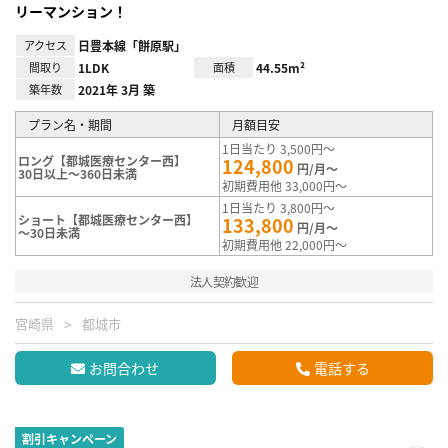
リーマンション！
アクセス
日豊本線「餅原駅」
間取り
1LDK
面積
44.55m²
築年数
2021年 3月 築
プラン名・期間
月額目安
1日当たり 3,500円～
ロング【都城医療センター西】
124,800
円/月～
30日以上～360日未満
初期費用他 33,000円～
1日当たり 3,800円～
ショート【都城医療センター西】
133,800
円/月～
～30日未満
初期費用他 22,000円～
法人契約歓迎
宮崎県
都城市
お問合わせ
電話する
割引キャンペーン