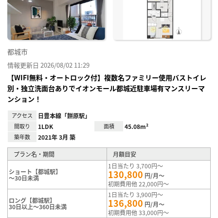
に入
り登
録
都城市
情報更新日 2026/08/02 11:29
【WIFI無料・オートロック付】複数名ファミリー使用バストイレ
別・独立洗面台ありでイオンモール都城近駐車場有マンスリーマ
ンション！
アクセス
日豊本線「餅原駅」
間取り
1LDK
面積
45.08m²
築年数
2021年 3月 築
プラン名・期間
月額目安
1日当たり 3,700円～
ショート【都城駅】
130,800
円/月～
～30日未満
初期費用他 22,000円～
1日当たり 3,900円～
ロング【都城駅】
136,800
円/月～
30日以上～360日未満
初期費用他 33,000円～