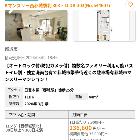
Kマンスリー西都城駅北 303・1LDK-303(No.544607)
お気
に入
り登
録
都城市
情報更新日 2026/08/02 18:46
【オートロック付/防犯カメラ付】複数名ファミリー利用可能バス
トイレ別・独立洗面台有で都城市繁華街近くの駐車場有都城市マ
ンスリーマンション！
アクセス
日豊本線「都城駅」徒歩25分
間取り
1LDK
面積
44m²
築年数
2020年 3月 築
プラン名・期間
月額目安
1日当たり 3,900円～
ロング【西都城駅北】
136,800
円/月～
30日以上～360日未満
初期費用他 33,000円～