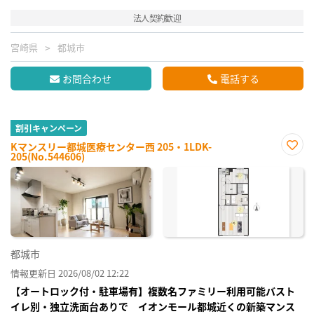
法人契約歓迎
宮崎県
都城市
お問合わせ
電話する
割引キャンペーン
Kマンスリー都城医療センター西 205・1LDK-
205(No.544606)
お気
に入
り登
録
都城市
情報更新日 2026/08/02 12:22
【オートロック付・駐車場有】複数名ファミリー利用可能バスト
イレ別・独立洗面台ありで イオンモール都城近くの新築マンス