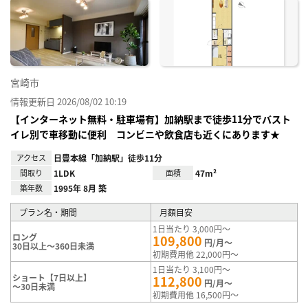
に入
り登
録
宮崎市
情報更新日 2026/08/02 10:19
【インターネット無料・駐車場有】加納駅まで徒歩11分でバスト
イレ別で車移動に便利 コンビニや飲食店も近くにあります★
アクセス
日豊本線「加納駅」徒歩11分
間取り
1LDK
面積
47m²
築年数
1995年 8月 築
プラン名・期間
月額目安
1日当たり 3,000円～
ロング
109,800
円/月～
30日以上～360日未満
初期費用他 22,000円～
1日当たり 3,100円～
ショート【7日以上】
112,800
円/月～
～30日未満
初期費用他 16,500円～