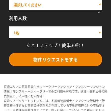
利用人数
あと１ステップ！簡単30秒！
物件リクエストをする
宮崎エリアの家具家電付きウィークリーマンション・マンスリーマンション
情報！マンスリー＋ウィークリーでのご利用も可能です。連泊・長期出張の経
費削減に、法人様にも大好評！
宮崎ウィークリードットコムには、宅地建物取引士・マンション管理士・管
理業務主任者など国家資格保有者が在籍している不動産管理会社や不動産オ
ーナー直物件が掲載されています。寮・社宅として安心してご利用いただけ