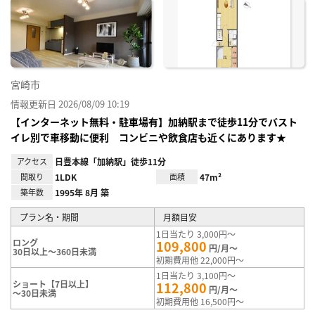
に入
り登
録
宮崎市
情報更新日 2026/08/09 10:19
【インターネット無料・駐車場有】加納駅まで徒歩11分でバスト
イレ別で車移動に便利 コンビニや飲食店も近くにあります★
アクセス
日豊本線「加納駅」徒歩11分
間取り
1LDK
面積
47m²
築年数
1995年 8月 築
プラン名・期間
月額目安
1日当たり 3,000円～
ロング
109,800
円/月～
30日以上～360日未満
初期費用他 22,000円～
1日当たり 3,100円～
ショート【7日以上】
112,800
円/月～
～30日未満
初期費用他 16,500円～