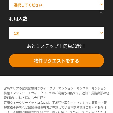
利用人数
あと１ステップ！簡単30秒！
物件リクエストをする
宮崎エリアの家具家電付きウィークリーマンション・マンスリーマンション
情報！マンスリー＋ウィークリーでのご利用も可能です。連泊・長期出張の経
費削減に、法人様にも大好評！
宮崎ウィークリードットコムには、宅地建物取引士・マンション管理士・管
理業務主任者など国家資格保有者が在籍している不動産管理会社や不動産オ
ーナー直物件が掲載されています。寮・社宅として安心してご利用いただけ