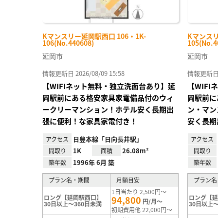
Kマンスリー延岡駅西口 106・1K-
Kマンスリ
106(No.440608)
105(No.4
延岡市
延岡市
情報更新日 2026/08/09 15:58
情報更新日 20
【WIFIネット無料・独立洗面台あり】延
【WIF
岡駅前にある格安家具家電備品付のウィ
岡駅前に
ークリーマンション！ホテル安く長期出
ン・マン
張に便利！な家具家電付き！
安く長期
日豊本線「日向長井駅」
アクセス
アクセス
1K
26.08m²
間取り
面積
間取り
1996年 6月 築
築年数
築年数
プラン名・期間
月額目安
プラン名
1日当たり 2,500円～
ロング【延岡駅西口】
ロング【
94,800
円/月～
30日以上～360日未満
30日以上～
初期費用他 22,000円～