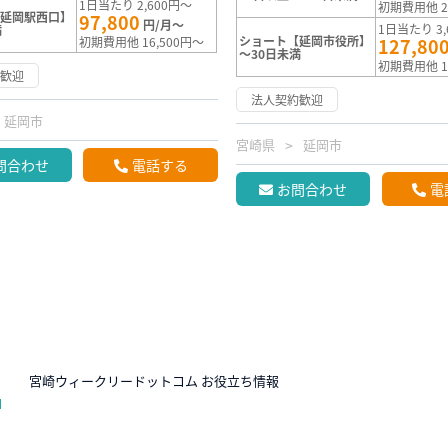
1日当たり 2,600円～
初期費用他 2
【延岡駅西口】
97,800
円/月～
1日当たり 3,
満
ショート【延岡市役所】
初期費用他 16,500円～
127,80
～30日未満
初期費用他 1
約歓迎
法人契約歓迎
延岡市
宮崎県
延岡市
問合わせ
電話する
お問合わせ
電
N
宮崎ウィークリードットコム お役立ち情報