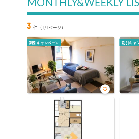
MONTHLY&WEEKLY LI
3
件（1/1ページ）
割引キャンペーン
割引キャ
お気
に入
り登
録