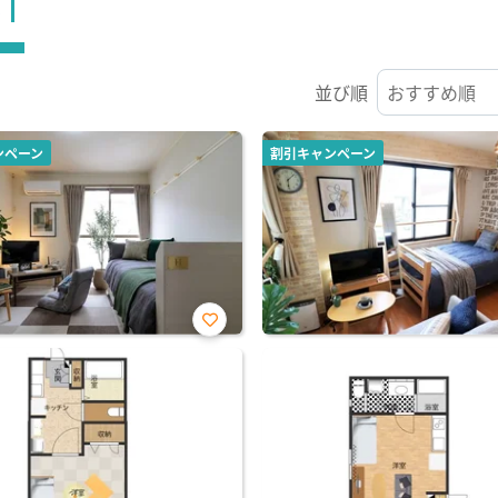
ST
並び順
ンペーン
割引キャンペーン
お気
に入
り登
録