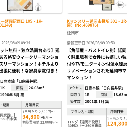
ー延岡駅西口 105・1K-
Kマンスリー延岡市役所 301・1R
01149)
屋】(No.469876)
延岡市
26/08/09 09:34
情報更新日 2026/08/09 09:50
Iネット無料・独立洗面台あり】延
【角部屋・バストイレ別】延岡
ある格安ウィークリーマンショ
く駐車場有で女性にも嬉しい独
スリーマンション！ホテルより
付やTVモニターホン付温水暖
出張に便利！な家具家電付き！
リノベーションされた延岡市マ
マンション！
日豊本線「日向長井駅」
1K
26.08m²
日豊本線「日向長井駅」
面積
アクセス
1996年 6月 築
1R
18.63m
間取り
面積
2001年 1月 築
築年数
・期間
月額目安
1日当たり 2,500円～
プラン名・期間
月額目安
延岡駅西口】
94,800
円/月～
1日当たり 3,
360日未満
ロング【延岡市役所】
初期費用他 22,000円～
124,80
30日以上～360日未満