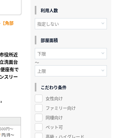
利用人数
-【角部
部屋面積
市役所近
立洗面台
～
房便座有で
ンスリー
こだわり条件
女性向け
²
ファミリー向け
同棲向け
ペット可
500円～
0
円/月～
高級・ハイグレード