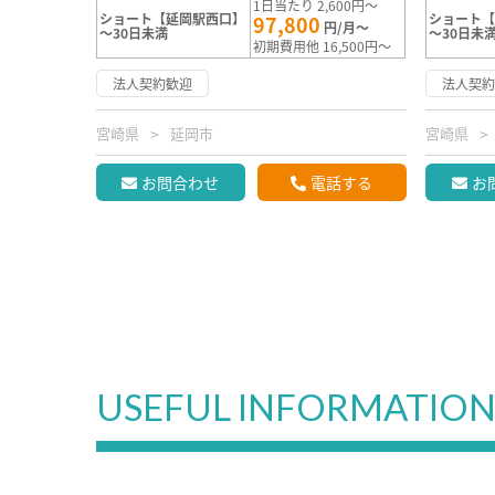
1日当たり 2,600円～
ショート【延岡駅西口】
ショート
97,800
円/月～
～30日未満
～30日未
初期費用他 16,500円～
法人契約歓迎
法人契
宮崎県
延岡市
宮崎県
お問合わせ
電話する
お
USEFUL INFORMATIO