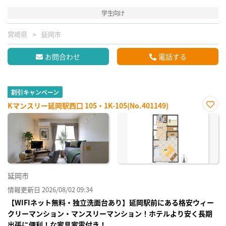
学生向け
宮崎県
延岡市
お問合わせ
電話する
割引キャンペーン
Kマンスリー延岡駅西口 105・1K-105(No.401149)
お気
に入
り登
録
延岡市
情報更新日 2026/08/02 09:34
【WIFIネット無料・独立洗面台あり】延岡駅前にある格安ウィー
クリーマンション・マンスリーマンション！ホテルより安く長期
出張に便利！な家具家電付き！