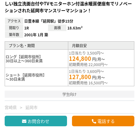
しい独立洗面台付やTVモニターホン付温水暖房便座有でリノベー
ションされた延岡市マンスリーマンション！
アクセス
日豊本線「延岡駅」徒歩15分
間取り
1R
面積
18.63m²
築年数
2001年 1月 築
プラン名・期間
月額目安
1日当たり 3,500円～
ロング【延岡市役所】
124,800
円/月～
30日以上～360日未満
初期費用他 22,000円～
1日当たり 3,600円～
ショート【延岡市役所】
127,800
円/月～
～30日未満
初期費用他 16,500円～
学生向け
宮崎県
延岡市
お問合わせ
電話する