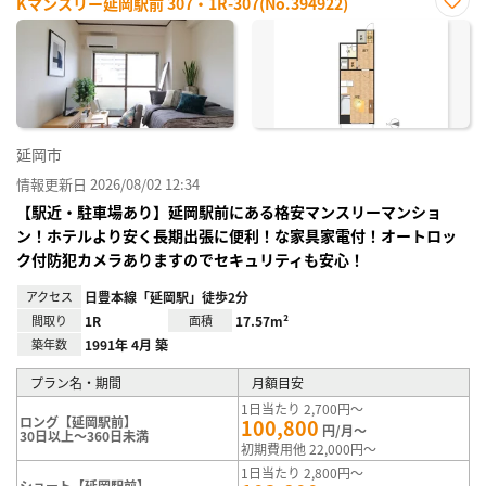
Kマンスリー延岡駅前 307・1R-307(No.394922)
お気
に入
り登
録
延岡市
情報更新日 2026/08/02 12:34
【駅近・駐車場あり】延岡駅前にある格安マンスリーマンショ
ン！ホテルより安く長期出張に便利！な家具家電付！オートロッ
ク付防犯カメラありますのでセキュリティも安心！
アクセス
日豊本線「延岡駅」徒歩2分
間取り
1R
面積
17.57m²
築年数
1991年 4月 築
プラン名・期間
月額目安
1日当たり 2,700円～
ロング【延岡駅前】
100,800
円/月～
30日以上～360日未満
初期費用他 22,000円～
1日当たり 2,800円～
ショート【延岡駅前】