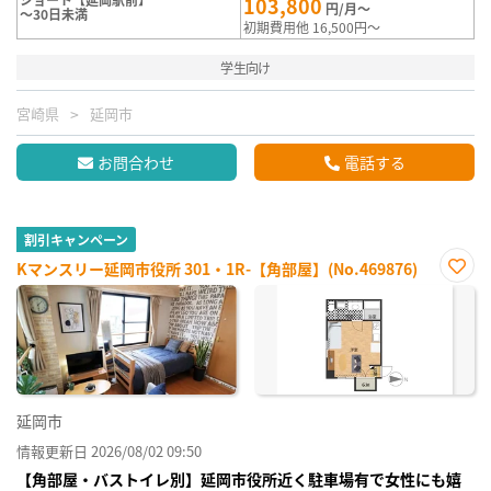
103,800
円/月～
～30日未満
初期費用他 16,500円～
学生向け
宮崎県
延岡市
お問合わせ
電話する
割引キャンペーン
Kマンスリー延岡市役所 301・1R-【角部屋】(No.469876)
お気
に入
り登
録
延岡市
情報更新日 2026/08/02 09:50
【角部屋・バストイレ別】延岡市役所近く駐車場有で女性にも嬉