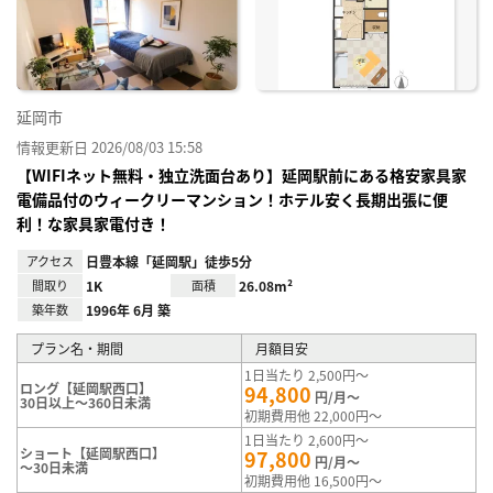
に入
り登
録
延岡市
情報更新日 2026/08/03 15:58
【WIFIネット無料・独立洗面台あり】延岡駅前にある格安家具家
電備品付のウィークリーマンション！ホテル安く長期出張に便
利！な家具家電付き！
アクセス
日豊本線「延岡駅」徒歩5分
間取り
1K
面積
26.08m²
築年数
1996年 6月 築
プラン名・期間
月額目安
1日当たり 2,500円～
ロング【延岡駅西口】
94,800
円/月～
30日以上～360日未満
初期費用他 22,000円～
1日当たり 2,600円～
ショート【延岡駅西口】
97,800
円/月～
～30日未満
初期費用他 16,500円～