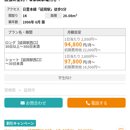
アクセス
日豊本線「延岡駅」徒歩5分
間取り
1K
面積
26.08m²
築年数
1996年 6月 築
プラン名・期間
月額目安
1日当たり 2,500円～
ロング【延岡駅西口】
94,800
円/月～
30日以上～360日未満
初期費用他 22,000円～
1日当たり 2,600円～
ショート【延岡駅西口】
97,800
円/月～
～30日未満
初期費用他 16,500円～
学生向け
宮崎県
延岡市
お問合わせ
電話する
割引キャンペーン