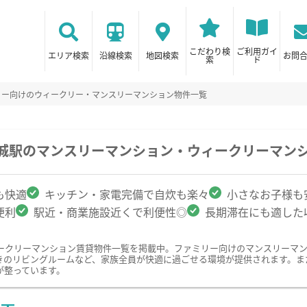
こだわり検
ご利用ガイ
エリア検索
沿線検索
地図検索
お問
索
ド
リー向けのウィークリー・マンスリーマンション物件一覧
都城駅のマンスリーマンション・ウィークリーマン
も快適
キッチン・家電完備で自炊も楽々
小さなお子様も
便利
駅近・商業施設近くで利便性◎
長期滞在にも適した
ークリーマンション賃貸物件一覧を掲載中。ファミリー向けのマンスリーマ
きのリビングルームなど、家族全員が快適に過ごせる環境が提供されます。ま
が整っています。