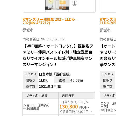
Kマンスリー都城駅 202・1LDK-
Kマンスリ
202(No.437212)
1LDK-205
都城市
都城市
情報更新日 2026/08/02 11:29
情報更新日 20
【WIFI無料・オートロック付】複数名フ
【オート
ァミリー使用バストイレ別・独立洗面台
ァミリー
ありでイオンモール都城近駐車場有マン
面台あり
スリーマンション！
築マンス
日豊本線「西都城駅」
アクセス
アクセス
1LDK
45.08m²
間取り
面積
間取り
2021年 3月 築
築年数
築年数
プラン名・期間
月額目安
プラン名
1日当たり 3,700円～
ロング【
ショート【都城駅】
130,800
ー西】
円/月～
～30日未満
30日以上～
初期費用他 22,000円～