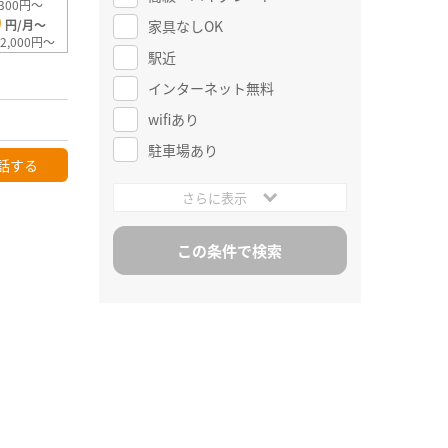
300円～
0
家具なしOK
円/月～
2,000円～
駅近
インターネット無料
wifiあり
駐車場あり
話する
さらに表示