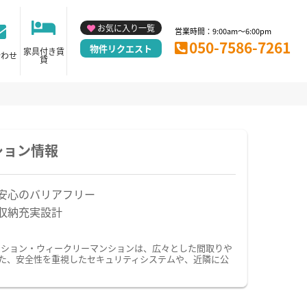
お気に入り一覧
営業時間：9:00am～6:00pm
050-7586-7261
物件リクエスト
家具付き賃
合わせ
貸
ション情報
安心のバリアフリー
収納充実設計
ンション・ウィークリーマンションは、広々とした間取りや
た、安全性を重視したセキュリティシステムや、近隣に公