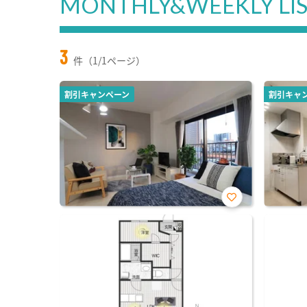
MONTHLY&WEEKLY LI
3
件（1/1ページ）
割引キャンペーン
割引キャ
お気
に入
り登
録