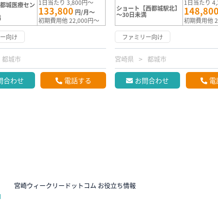
1日当たり 3,800円～
1日当たり 4,
【都城医療セン
ショート【西都城駅北】
133,800
148,80
円/月～
～30日未満
満
初期費用他 22,000円～
初期費用他 2
リー向け
ファミリー向け
都城市
宮崎県
都城市
問合わせ
電話する
お問合わせ
電
N
宮崎ウィークリードットコム お役立ち情報