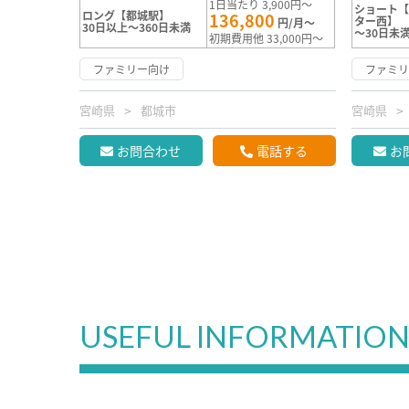
1日当たり 3,900円～
ショート
ロング【都城駅】
136,800
ター西】
円/月～
30日以上～360日未満
～30日未
初期費用他 33,000円～
ファミリー向け
ファミ
宮崎県
都城市
宮崎県
お問合わせ
電話する
お
USEFUL INFORMATIO