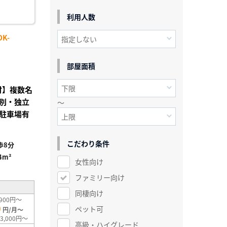
利用人数
K-
部屋面積
付】複数名
別・独立
～
駐車場有
こだわり条件
歩8分
4m²
女性向け
ファミリー向け
同棲向け
900円～
0
ペット可
円/月～
3,000円～
高級・ハイグレード