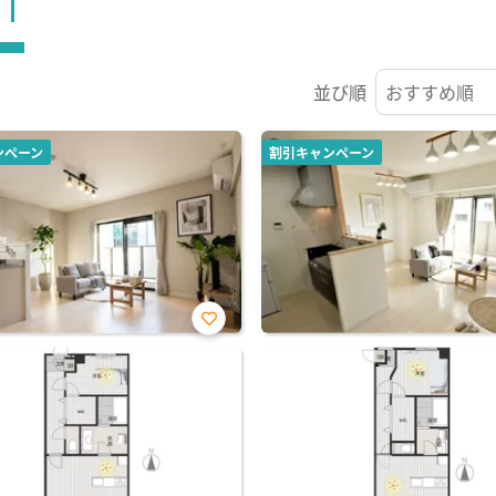
ST
並び順
ンペーン
割引キャンペーン
お気
に入
り登
録