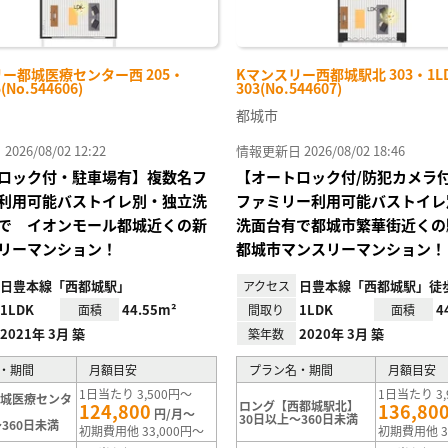
ー都城医療センター西 205・
Kマンスリー西都城駅北 303・1LD
(No.544606)
303(No.544607)
都城市
26/08/02 12:22
情報更新日 2026/08/02 18:46
ロック付・駐車場有】複数名フ
【オートロック付/防犯カメラ
利用可能バストイレ別・独立洗
ファミリー利用可能バストイレ
で イオンモール都城近くの新
洗面台有で都城市繁華街近くの
リーマンション！
都城市マンスリーマンション！
日豊本線「西都城駅」
日豊本線「西都城駅」徒
アクセス
1LDK
44.55m²
1LDK
4
面積
間取り
面積
2021年 3月 築
2020年 3月 築
築年数
・期間
月額目安
プラン名・期間
月額目安
1日当たり 3,500円～
1日当たり 3,
都城医療センタ
ロング【西都城駅北】
124,800
136,80
円/月～
30日以上～360日未満
360日未満
初期費用他 33,000円～
初期費用他 3