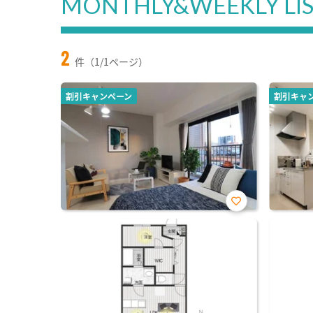
MONTHLY&WEEKLY LI
2
件（1/1ページ）
割引キャンペーン
割引キャ
お気
に入
り登
録