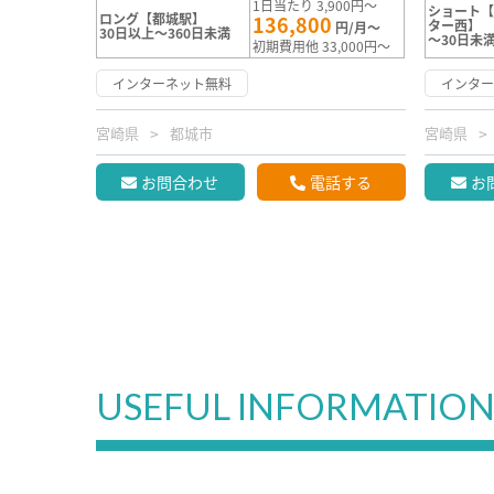
1日当たり 3,900円～
ショート
ロング【都城駅】
136,800
ター西】
円/月～
30日以上～360日未満
～30日未
初期費用他 33,000円～
インターネット無料
インタ
宮崎県
都城市
宮崎県
お問合わせ
電話する
お
USEFUL INFORMATIO