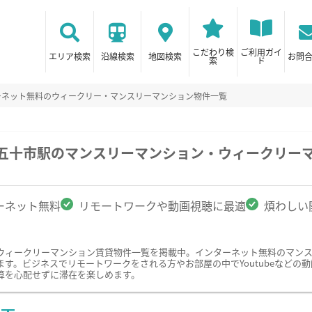
こだわり検
ご利用ガイ
エリア検索
沿線検索
地図検索
お問
索
ド
ーネット無料のウィークリー・マンスリーマンション物件一覧
/五十市駅のマンスリーマンション・ウィークリー
ーネット無料
リモートワークや動画視聴に最適
煩わしい
ウィークリーマンション賃貸物件一覧を掲載中。インターネット無料のマン
。ビジネスでリモートワークをされる方やお部屋の中でYoutubeなどの動画
算を心配せずに滞在を楽しめます。