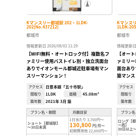
Kマンスリー都城駅 202・1LDK-
Kマンスリ
202(No.437212)
1LDK-205
都城市
都城市
情報更新日 2026/08/02 11:29
情報更新日 20
【WIFI無料・オートロック付】複数名フ
【オート
ァミリー使用バストイレ別・独立洗面台
ァミリー
ありでイオンモール都城近駐車場有マン
面台あり
スリーマンション！
築マンス
日豊本線「五十市駅」
アクセス
アクセス
1LDK
45.08m²
間取り
面積
間取り
2021年 3月 築
築年数
築年数
プラン名・期間
月額目安
プラン名
1日当たり 3,700円～
ロング【
ショート【都城駅】
130,800
ー西】
円/月～
～30日未満
30日以上～
初期費用他 22,000円～