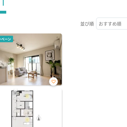
ST
並び順
ンペーン
お気
に入
り登
録