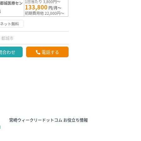
1日当たり 3,800円～
【都城医療セン
133,800
円/月～
満
初期費用他 22,000円～
ーネット無料
都城市
問合わせ
電話する
N
宮崎ウィークリードットコム お役立ち情報