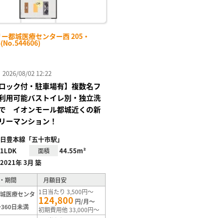
ー都城医療センター西 205・
(No.544606)
26/08/02 12:22
ロック付・駐車場有】複数名フ
利用可能バストイレ別・独立洗
で イオンモール都城近くの新
リーマンション！
日豊本線「五十市駅」
1LDK
44.55m²
面積
2021年 3月 築
・期間
月額目安
1日当たり 3,500円～
都城医療センタ
124,800
円/月～
360日未満
初期費用他 33,000円～