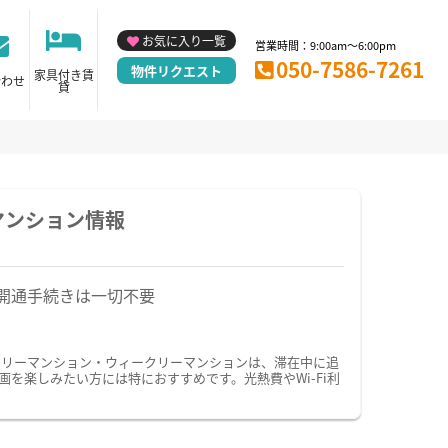
お気に入り一覧
営業時間：9:00am～6:00pm
050-7586-7261
物件リクエスト
家具付き賃
合わせ
貸
マンション情報
開通手続きは一切不要
スリーマンション・ウィークリーマンションは、滞在中に追
を楽しみたい方には特におすすめです。光熱費やWi-Fi利