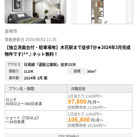
録
宮崎市
情報更新日 2026/08/02 11:29
【独立洗面台付・駐車場有】木花駅まで徒歩7分★2024年3月完成
物件です(^^♪ネット無料！
アクセス
日南線「運動公園駅」徒歩25分
間取り
1LDK
面積
36m²
築年数
2024年 3月 築
プラン名・期間
月額目安
1日当たり 2,600円～
ロング
97,800
円/月～
30日以上～360日未満
初期費用他 22,000円～
1日当たり 2,900円～
ショート【7日以上】
106,800
円/月～
～30日未満
初期費用他 16,500円～
空気清浄機付