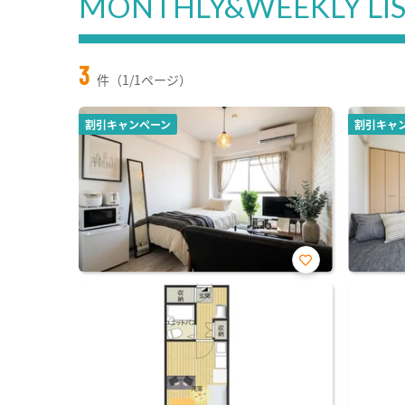
MONTHLY&WEEKLY LI
3
件（1/1ページ）
割引キャンペーン
割引キャ
お気
に入
り登
録