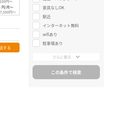
100円～
0
家具なしOK
円/月～
7,500円～
駅近
インターネット無料
wifiあり
駐車場あり
話する
さらに表示