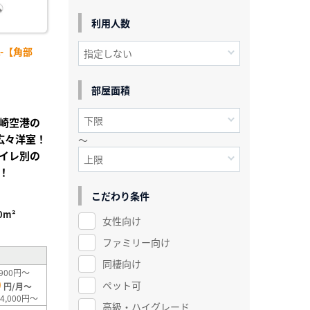
利用人数
K-【角部
部屋面積
崎空港の
広々洋室！
～
イレ別の
！
こだわり条件
」
0m²
女性向け
ファミリー向け
同棲向け
900円～
0
ペット可
円/月～
4,000円～
高級・ハイグレード