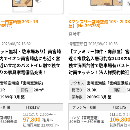
ー南宮崎駅 303・1R-
Kマンスリー宮崎空港 108・2LD
90977)
屋】(No.393265)
宮崎市
26/08/02 16:32
情報更新日 2026/08/02 10:56
Iネット無料・駐車場あり】南宮崎
【ファミリー物件・角部屋】宮
内でイオン南宮崎店にも近く宮
近く複数名入居可能な2LDKの
近い立地のバストイレ別で独立
独立洗面台付で駐車場有バスト
りの家具家電備品充実！
対面キッチン！法人様契約歓迎
宮崎空港線「宮崎空港駅」
宮崎空港線「宮崎空港駅
アクセス
1R
28m²
2LDK
6
面積
間取り
面積
1989年 3月 築
2009年 3月 築
築年数
・期間
月額目安
プラン名・期間
月額目安
1日当たり 2,600円～
1日当たり 2,
南宮崎駅】
ロング【宮崎空港】
97,800
106,80
円/月～
360日未満
30日以上～360日未満
初期費用他 22,000円～
初期費用他 4