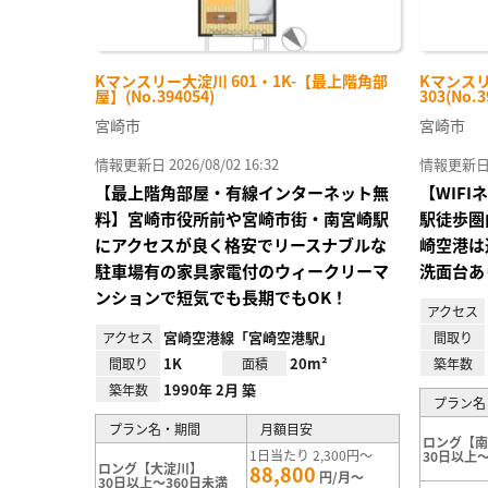
Kマンスリー大淀川 601・1K-【最上階角部
Kマンスリ
屋】(No.394054)
303(No.3
宮崎市
宮崎市
情報更新日 2026/08/02 16:32
情報更新日 20
【最上階角部屋・有線インターネット無
【WIF
料】宮崎市役所前や宮崎市街・南宮崎駅
駅徒歩圏
にアクセスが良く格安でリースナブルな
崎空港は
駐車場有の家具家電付のウィークリーマ
洗面台あ
ンションで短気でも長期でもOK！
アクセス
宮崎空港線「宮崎空港駅」
アクセス
間取り
1K
20m²
間取り
面積
築年数
1990年 2月 築
築年数
プラン名
プラン名・期間
月額目安
ロング【
1日当たり 2,300円～
30日以上～
ロング【大淀川】
88,800
円/月～
30日以上～360日未満