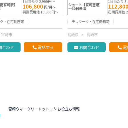
1日当たり 2,900円～
1日当たり 3,
【南宮崎駅】
ショート【宮崎空港】
106,800
112,80
円/月～
満
～30日未満
初期費用他 16,500円～
初期費用他 2
ーク・在宅勤務可
テレワーク・在宅勤務可
宮崎市
宮崎県
宮崎市
問合わせ
電話する
お問合わせ
電
N
宮崎ウィークリードットコム お役立ち情報