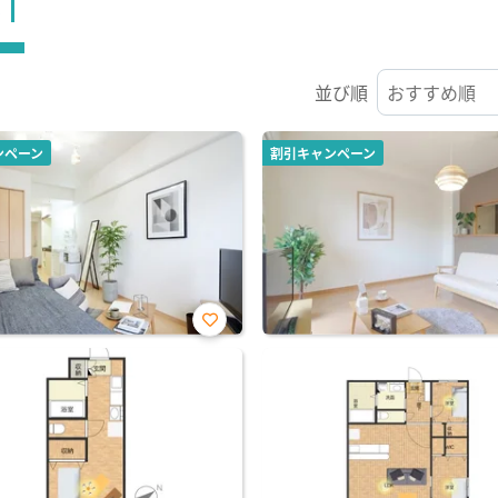
ST
並び順
ンペーン
割引キャンペーン
お気
に入
り登
録