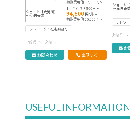
初期費用他 22,000円～
ショート
1日当たり 2,500円～
～30日未
ショート【大淀川】
94,800
円/月～
～30日未満
初期費用他 16,500円～
テレワ
テレワーク・在宅勤務可
宮崎県
宮崎県
宮崎市
お
お問合わせ
電話する
USEFUL INFORMATIO