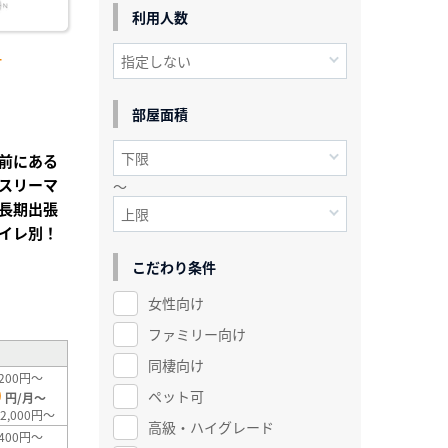
利用人数
-
部屋面積
前にある
スリーマ
～
長期出張
イレ別！
こだわり条件
²
女性向け
ファミリー向け
同棲向け
200円～
0
ペット可
円/月～
2,000円～
高級・ハイグレード
400円～