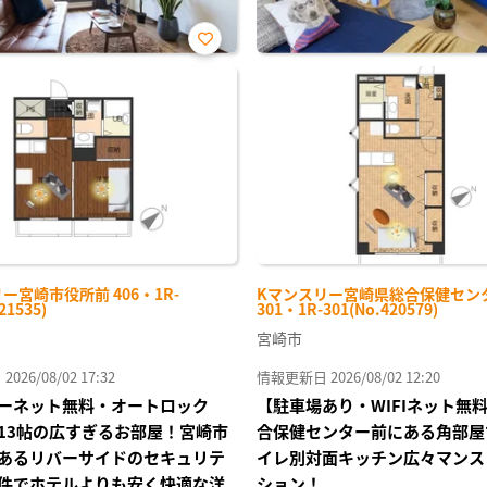
お気
に入
り登
録
ー宮崎市役所前 406・1R-
Kマンスリー宮崎県総合保健セン
21535)
301・1R-301(No.420579)
宮崎市
26/08/02 17:32
情報更新日 2026/08/02 12:20
ーネット無料・オートロック
【駐車場あり・WIFIネット無
13帖の広すぎるお部屋！宮崎市
合保健センター前にある角部屋
あるリバーサイドのセキュリテ
イレ別対面キッチン広々マンス
件でホテルよりも安く快適な洋
ション！