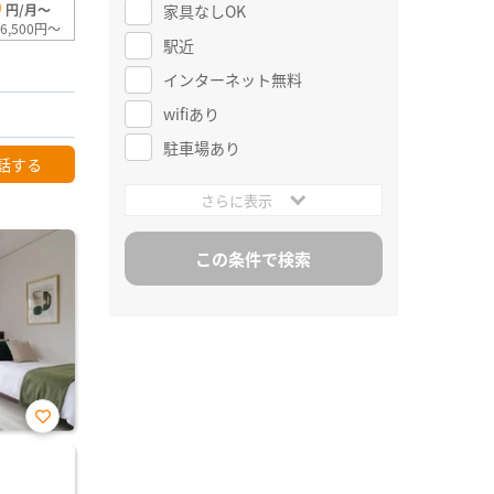
0
家具なしOK
円/月～
6,500円～
駅近
インターネット無料
wifiあり
駐車場あり
話する
さらに表示
お気
に入
り登
録