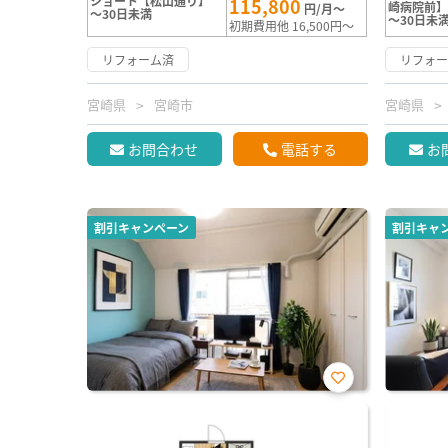
ショート【松山通り】
115,800
崎病院前
円/月～
～30日未満
～30日未
初期費用他 16,500円～
リフォーム済
リフォ
宮崎県
宮崎市
宮崎県
お問合わせ
電話する
お
割引キャンペーン
割引キャ
お気
に入
り登
録