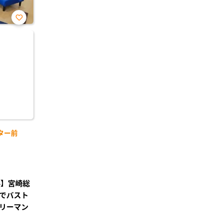
お気
に入
り登
録
ター前
料】宮崎総
でバスト
リーマン