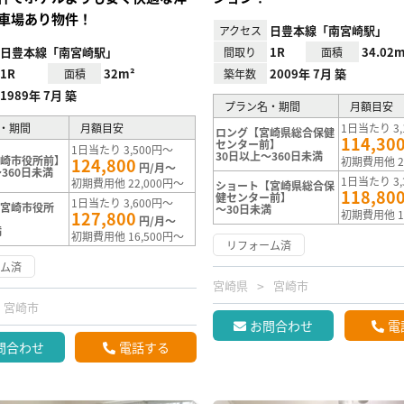
車場あり物件！
日豊本線「南宮崎駅」
アクセス
日豊本線「南宮崎駅」
1R
34.02m
間取り
面積
1R
32m²
2009年 7月 築
面積
築年数
1989年 7月 築
プラン名・期間
月額目安
・期間
月額目安
1日当たり 3,
ロング【宮崎県総合保健
114,30
センター前】
1日当たり 3,500円～
30日以上～360日未満
宮崎市役所前】
124,800
初期費用他 2
円/月～
360日未満
1日当たり 3,
初期費用他 22,000円～
ショート【宮崎県総合保
118,80
健センター前】
1日当たり 3,600円～
【宮崎市役所
～30日未満
127,800
初期費用他 1
円/月～
満
初期費用他 16,500円～
リフォーム済
ーム済
宮崎県
宮崎市
宮崎市
お問合わせ
電
問合わせ
電話する