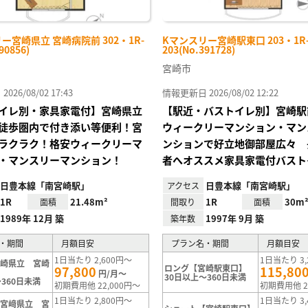
ー宮崎県立 宮崎病院前 302・1R-
Kマンスリー宮崎駅東口 203・1R
90856)
203(No.391728)
宮崎市
26/08/02 17:43
情報更新日 2026/08/02 12:22
イレ別・家具家電付】宮崎県立
【駅近・バストイレ別】宮崎駅
徒歩圏内で付き添い等便利！宮
ウィークリーマンション・マン
ラクラク！格安ウィークリーマ
ンションで好立地御部屋広々 
・マンスリーマンション！
者へオススメ家具家電付バスト
日豊本線「南宮崎駅」
日豊本線「南宮崎駅」
アクセス
1R
21.48m²
1R
30m
面積
間取り
面積
1989年 12月 築
1997年 9月 築
築年数
・期間
月額目安
プラン名・期間
月額目安
1日当たり 2,600円～
1日当たり 3,
宮崎県立 宮崎
ロング【宮崎駅東口】
97,800
115,80
円/月～
30日以上～360日未満
360日未満
初期費用他 22,000円～
初期費用他 2
1日当たり 2,800円～
1日当たり 3,
【宮﨑県立 宮