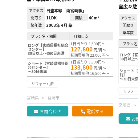
室広々駐
日豊本線「南宮崎駅」
アクセス
1LDK
40m²
間取り
面積
アクセス
2003年 4月 築
築年数
間取り
築年数
プラン名・期間
月額目安
1日当たり 3,600円～
プラン名
ロング【宮崎県福祉総合
127,800
センター】
円/月～
30日以上～360日未満
ロング【
初期費用他 22,000円～
30日以上～
1日当たり 3,800円～
ショート【宮崎県福祉総
133,800
合センター】
円/月～
ショート
～30日未満
初期費用他 16,500円～
前】
～30日未
リフォーム済
リフォ
宮崎県
宮崎市
宮崎県
お問合わせ
電話する
お