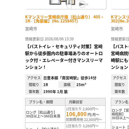
Kマンスリー宮崎県庁南（松山通り） 405・
Kマンスリ
1R-【角部屋】(No.1258457)
302(No.3
宮崎市
宮崎市
情報更新日 2026/08/06 13:39
情報更新日 20
【バストイレ・セキュリティ対策】宮﨑
【バスト
駅から徒歩圏内の駐車場ありのオートロ
宮崎病院
ック付・エレベーター付きマンスリーマ
崎駅にも
ンション！
ンション
日豊本線「南宮崎駅」徒歩14分
アクセス
アクセス
1R
25m²
間取り
面積
間取り
1990年 1月 築
築年数
築年数
プラン名・期間
月額目安
プラン名
1日当たり 2,900円～
ロング【
ロング【松山通り】
106,800
病院前】
円/月～
30日以上～360日未満
30日以上～
初期費用他 22,000円～
1日当たり 3,200円～
ショート