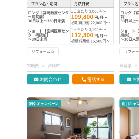
プラン名・期間
月額目安
プラン名
1日当たり 3,000円～
ロング【宮崎医療センタ
ロング【宮
109,800
ー病院前】
前】
円/月～
30日以上～360日未満
30日以上～
初期費用他 22,000円～
1日当たり 3,100円～
ショート【宮崎医療セン
ショート【
112,800
ター病院前】
線前】
円/月～
～30日未満
～30日未
初期費用他 16,500円～
リフォーム済
リフォ
宮崎県
宮崎市
宮崎県
お問合わせ
電話する
お
割引キャンペーン
割引キャ