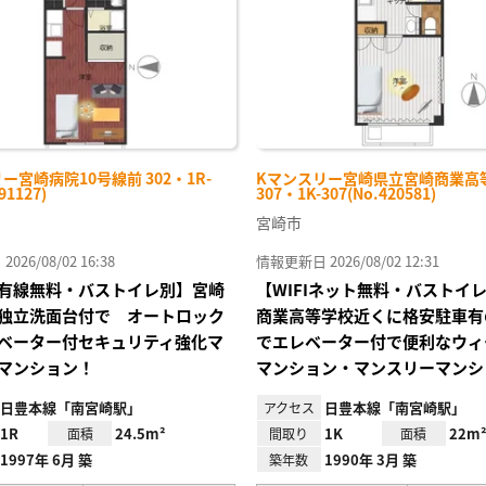
ー宮崎病院10号線前 302・1R-
Kマンスリー宮崎県立宮崎商業高
91127)
307・1K-307(No.420581)
宮崎市
26/08/02 16:38
情報更新日 2026/08/02 12:31
有線無料・バストイレ別】宮崎
【WIFIネット無料・バストイ
独立洗面台付で オートロック
商業高等学校近くに格安駐車有
ベーター付セキュリティ強化マ
でエレベーター付で便利なウィ
マンション！
マンション・マンスリーマンシ
日豊本線「南宮崎駅」
日豊本線「南宮崎駅」
アクセス
1R
24.5m²
1K
22m
面積
間取り
面積
1997年 6月 築
1990年 3月 築
築年数