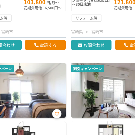
ショート【宮崎駅東口】
103,800
121,80
】
円/月～
～30日未満
満
初期費用他 16,500円～
初期費用他 1
ーム済
リフォーム済
宮崎市
宮崎県
宮崎市
問合わせ
電話する
お問合わせ
電
ンペーン
割引キャンペーン
お気
に入
り登
録