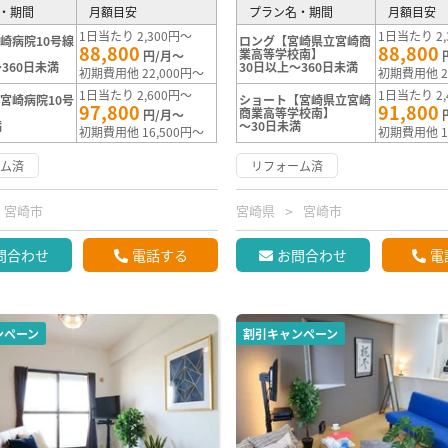
・期間
月額目安
プラン名・期間
月額目安
1日当たり 2,300円～
1日当たり 2,
崎病院10号線
ロング【宮崎県立宮崎商
88,800
88,800
業高等学校南】
円/月～
360日未満
30日以上～360日未満
初期費用他 22,000円～
初期費用他 2
1日当たり 2,600円～
1日当たり 2,
宮崎病院10号
ショート【宮崎県立宮崎
97,800
91,800
商業高等学校南】
円/月～
満
～30日未満
初期費用他 16,500円～
初期費用他 1
ーム済
リフォーム済
宮崎市
宮崎県
宮崎市
問合わせ
電話する
お問合わせ
電
ンペーン
割引キャンペーン