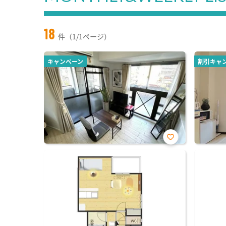
18
件（1/1ページ）
キャンペーン
割引キャ
お気
に入
り登
録