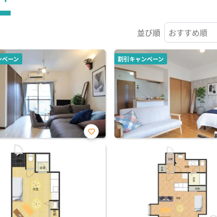
並び順
ンペーン
割引キャンペーン
お気
に入
り登
録