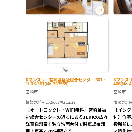
お気
に入
り登
録
Kマンスリー宮崎県福祉総合センター 301・
Kマンスリ
1LDK-301(No.392565)
406(No.4
宮崎市
宮崎市
情報更新日 2026/08/02 12:29
情報更新日 20
【オートロック付・WIFI無料】宮崎県福
【インタ
祉総合センターの近くにある1LDKの広々
付】洋室
洋室角部屋！独立洗面台付で駐車場有部
役所前に
屋！車高2.7ｍ制限あり
ィ強化物