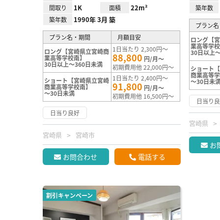
1K
22m²
間取り
面積
築年数
1990年 3月 築
築年数
プラン名
プラン名・期間
月額目安
ロング【
業高等学
1日当たり 2,300円～
ロング【宮崎県立宮崎商
30日以上～
88,800
業高等学校南】
円/月～
30日以上～360日未満
初期費用他 22,000円～
ショート
商業高等
1日当たり 2,400円～
ショート【宮崎県立宮崎
～30日未
91,800
商業高等学校南】
円/月～
～30日未満
初期費用他 16,500円～
日当り
日当り良好
宮崎県
宮崎県
宮崎市
お
お問合わせ
電話する
割引キャンペーン