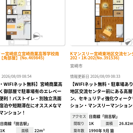
録
リー宮崎県立宮崎商業高等学校南
Kマンスリー宮崎東地区交流セン
-【角部屋】(No.469845)
202・1K-202(No.391536)
宮崎市
26/08/09 08:54
情報更新日 2026/08/09 08:33
・WIFIネット無料】宮崎商業高
【WIFIネット無料・駐車場あ
く御部屋で駐車場有のエレベー
地区交流センター前にある高層
便利！バストイレ・別独立洗面
ン、セキュリティ強化ウィーク
宿泊や短期滞在にオススメなマ
ション・マンスリーマンション
マンション！
日南線「田吉駅」
アクセス
日南線「田吉駅」
1K
26.82m
間取り
面積
1K
22m²
1990年 9月 築
面積
築年数