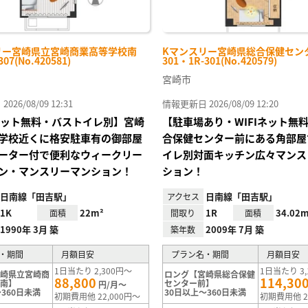
リー宮崎県立宮崎商業高等学校南
Kマンスリー宮崎県総合保健セン
307(No.420581)
301・1R-301(No.420579)
宮崎市
26/08/09 12:31
情報更新日 2026/08/09 12:20
Iネット無料・バストイレ別】宮崎
【駐車場あり・WIFIネット無
学校近くに格安駐車有の御部屋
合保健センター前にある角部屋
ーター付で便利なウィークリー
イレ別対面キッチン広々マンス
ン・マンスリーマンション！
ション！
日南線「田吉駅」
日南線「田吉駅」
アクセス
1K
22m²
1R
34.02m
面積
間取り
面積
1990年 3月 築
2009年 7月 築
築年数
・期間
月額目安
プラン名・期間
月額目安
1日当たり 2,300円～
1日当たり 3,
宮崎県立宮崎商
ロング【宮崎県総合保健
88,800
114,30
校南】
センター前】
円/月～
360日未満
30日以上～360日未満
初期費用他 22,000円～
初期費用他 2