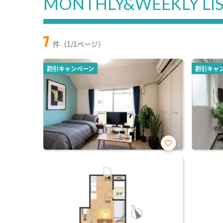
MONTHLY&WEEKLY LI
7
件（1/1ページ）
割引キャンペーン
割引キャ
お気
に入
り登
録