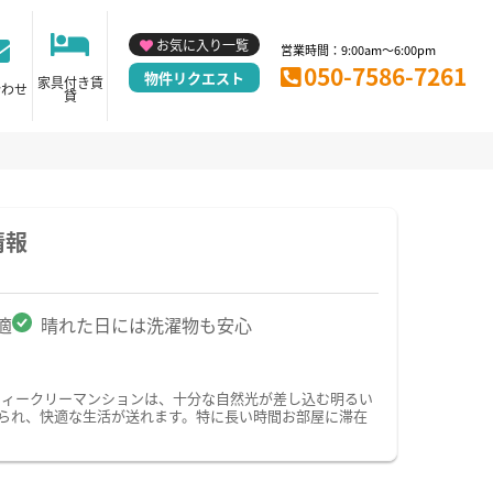
お気に入り一覧
営業時間：9:00am～6:00pm
050-7586-7261
物件リクエスト
家具付き賃
合わせ
貸
情報
適
晴れた日には洗濯物も安心
ウィークリーマンションは、十分な自然光が差し込む明るい
られ、快適な生活が送れます。特に長い時間お部屋に滞在