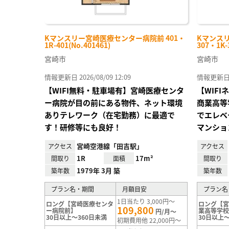
Kマンスリー宮崎医療センター病院前 401・
Kマンス
1R-401(No.401461)
307・1K-
宮崎市
宮崎市
情報更新日 2026/08/09 12:09
情報更新日 20
【WIFI無料・駐車場有】宮崎医療センタ
【WIF
ー病院が目の前にある物件、ネット環境
商業高等
ありテレワーク（在宅勤務）に最適で
でエレベ
す！研修等にも良好！
マンショ
宮崎空港線「田吉駅」
アクセス
アクセス
1R
17m²
間取り
面積
間取り
1979年 3月 築
築年数
築年数
プラン名・期間
月額目安
プラン名
1日当たり 3,000円～
ロング【宮崎医療センタ
ロング【
109,800
ー病院前】
業高等学
円/月～
30日以上～360日未満
30日以上～
初期費用他 22,000円～