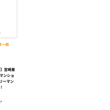
録
ター前
り】宮崎東
マンショ
リーマン
！
²