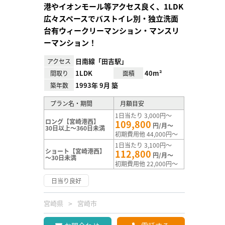
港やイオンモール等アクセス良く、1LDK
広々スペースでバストイレ別・独立洗面
台有ウィークリーマンション・マンスリ
ーマンション！
日南線「田吉駅」
アクセス
1LDK
40m²
間取り
面積
1993年 9月 築
築年数
プラン名・期間
月額目安
1日当たり 3,000円～
ロング【宮崎港西】
109,800
円/月～
30日以上～360日未満
初期費用他 44,000円～
1日当たり 3,100円～
ショート【宮崎港西】
112,800
円/月～
～30日未満
初期費用他 22,000円～
日当り良好
宮崎県
宮崎市