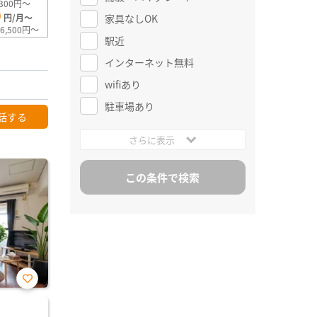
300円～
0
家具なしOK
円/月～
6,500円～
駅近
インターネット無料
wifiあり
駐車場あり
話する
さらに表示
お気
に入
り登