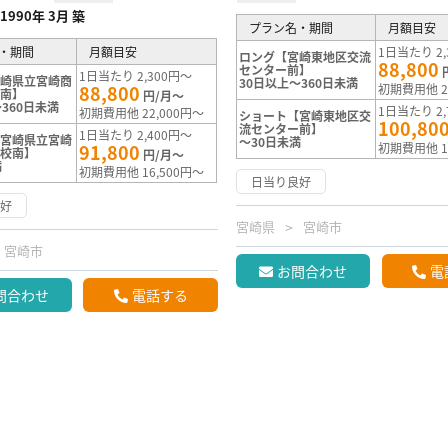
1990年 3月 築
プラン名・期間
月額目安
・期間
月額目安
1日当たり 2,
ロング【宮崎東地区交流
88,800
センター前】
1日当たり 2,300円～
宮崎県立宮崎商
30日以上～360日未満
88,800
初期費用他 2
校南】
円/月～
360日未満
1日当たり 2,
初期費用他 22,000円～
ショート【宮崎東地区交
100,80
流センター前】
1日当たり 2,400円～
【宮崎県立宮崎
～30日未満
91,800
初期費用他 1
学校南】
円/月～
満
初期費用他 16,500円～
日当り良好
良好
宮崎県
宮崎市
宮崎市
お問合わせ
電
問合わせ
電話する