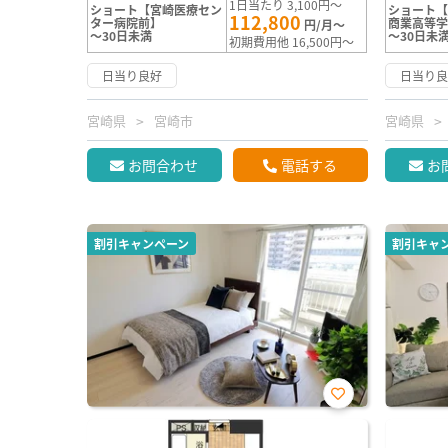
1日当たり 3,100円～
ショート【宮崎医療セン
ショート
112,800
ター病院前】
商業高等
円/月～
～30日未満
～30日未
初期費用他 16,500円～
日当り良好
日当り
宮崎県
宮崎市
宮崎県
お問合わせ
電話する
お
割引キャンペーン
割引キャ
お気
に入
り登