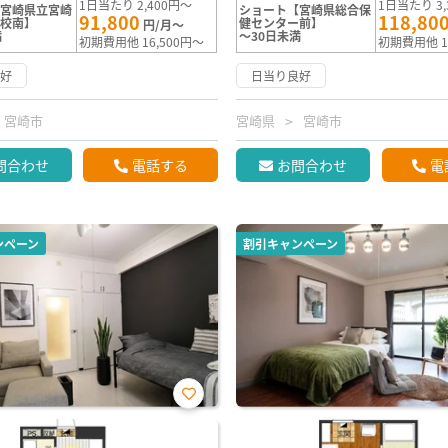
1日当たり 2,400円～
1日当たり 3,
【宮崎県立宮崎
ショート【宮崎県総合保
91,800
118,80
学校南】
健センター前】
円/月～
満
～30日未満
初期費用他 16,500円～
初期費用他 1
良好
日当り良好
宮崎市
宮崎県
宮崎市
問合わせ
電話する
お問合わせ
電
ンペーン
割引キャンペーン
お気
に入
り登