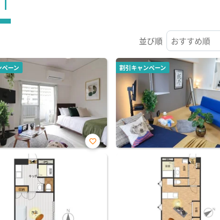
ST
並び順
ンペーン
割引キャンペーン
お気
に入
り登
録