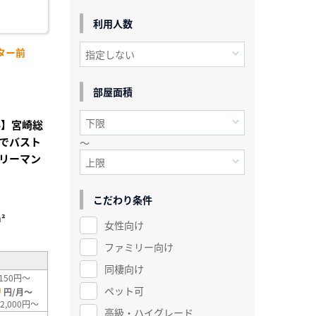
利用人数
ター前
部屋面積
料】宮崎総
でバスト
～
リーマン
こだわり条件
²
女性向け
ファミリー向け
同棲向け
150円～
0
ペット可
円/月～
2,000円～
高級・ハイグレード