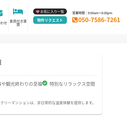
お気に入り一覧
営業時間：9:00am～6:00pm
050-7586-7261
物件リクエスト
家具付き賃
合わせ
貸
報
事や観光終わりの至福
特別なリラックス空間
ークリーマンションは、非日常的な温泉体験を提供します。