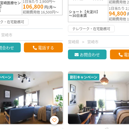
1日当たり 2,900円～
初期費用他 2
【宮崎医療セン
106,800
南】
円/月～
1日当たり 2,
満
ショート【大淀川】
初期費用他 16,500円～
94,800
～30日未満
初期費用他 1
ーク・在宅勤務可
テレワーク・在宅勤務可
宮崎市
宮崎県
宮崎市
問合わせ
電話する
お問合わせ
電
ンペーン
割引キャンペーン
お気