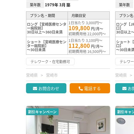
1979年 3月 築
築年数
築年数
プラン名・期間
月額目安
プラン名
1日当たり 3,000円～
ロング【宮崎医療センタ
ロング【J
109,800
ー病院前】
口】
円/月～
30日以上～360日未満
30日以上～
初期費用他 22,000円～
1日当たり 3,100円～
ショート【宮崎医療セン
ショート【
112,800
ター病院前】
口】
円/月～
～30日未満
～30日未
初期費用他 16,500円～
テレワーク・在宅勤務可
テレワ
宮崎県
宮崎市
宮崎県
お問合わせ
電話する
お
割引キャンペーン
割引キャ