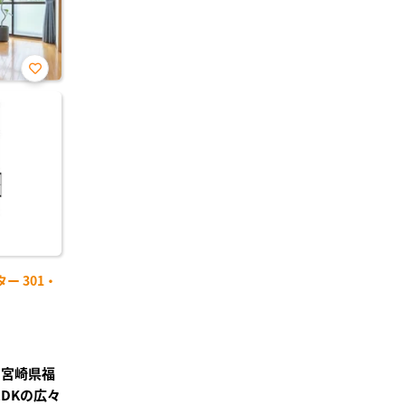
お気
に入
り登
録
ー 301・
】宮崎県福
DKの広々