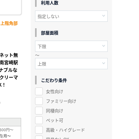
利用人数
最上階角部
部屋面積
ネット無
～
南宮崎駅
ナブルな
クリーマ
こだわり条件
K！
女性向け
」
ファミリー向け
²
同棲向け
ペット可
高級・ハイグレード
300円～
円/月～