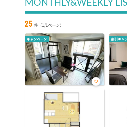
MONTHLY&WEEKLY LI
25
件（1/1ページ）
キャンペーン
割引キャ
お気
に入
り登
録