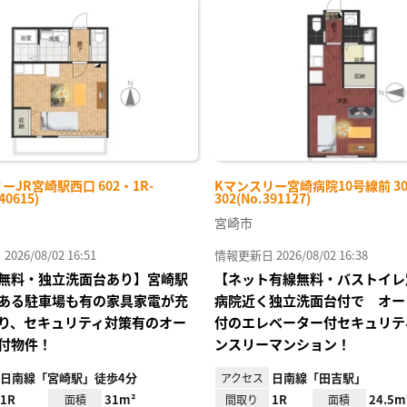
に入
り登
録
ーJR宮崎駅西口 602・1R-
Kマンスリー宮崎病院10号線前 30
40615)
302(No.391127)
宮崎市
26/08/02 16:51
情報更新日 2026/08/02 16:38
無料・独立洗面台あり】宮崎駅
【ネット有線無料・バストイレ
ある駐車場も有の家具家電が充
病院近く独立洗面台付で オー
り、セキュリティ対策有のオー
付のエレベーター付セキュリテ
付物件！
ンスリーマンション！
日南線「宮崎駅」徒歩4分
日南線「田吉駅」
アクセス
1R
31m²
1R
24.5m
面積
間取り
面積