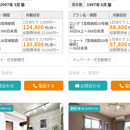
2007年 3月 築
1997年 6月 築
築年数
・期間
月額目安
プラン名・期間
月額目安
1日当たり 3,500円～
1日当たり 2,
R宮崎駅西
ロング【宮崎病院10号線
124,800
88,800
前】
円/月～
360日未満
30日以上～360日未満
初期費用他 22,000円～
初期費用他 2
1日当たり 3,700円～
1日当たり 2,
JR宮崎駅西
ショート【宮崎病院10号
130,800
97,800
線前】
円/月～
満
～30日未満
初期費用他 16,500円～
初期費用他 1
ーク・在宅勤務可
テレワーク・在宅勤務可
宮崎市
宮崎県
宮崎市
問合わせ
電話する
お問合わせ
電
ンペーン
割引キャンペーン