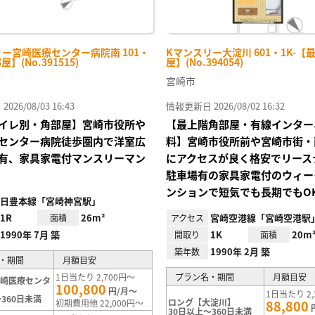
ー宮崎医療センター病院南 101・
Kマンスリー大淀川 601・1K-【
屋】(No.391515)
屋】(No.394054)
宮崎市
26/08/03 16:43
情報更新日 2026/08/02 16:32
イレ別・角部屋】宮崎市役所や
【最上階角部屋・有線インター
センター病院徒歩圏内で洋室広
料】宮崎市役所前や宮崎市街・
有、家具家電付マンスリーマン
にアクセスが良く格安でリース
駐車場有の家具家電付のウィー
ンションで短気でも長期でもO
日豊本線「宮崎神宮駅」
1R
26m²
宮崎空港線「宮崎空港駅
面積
アクセス
1990年 7月 築
1K
20m
間取り
面積
1990年 2月 築
築年数
・期間
月額目安
1日当たり 2,700円～
プラン名・期間
月額目安
宮崎医療センタ
100,800
】
円/月～
1日当たり 2,
360日未満
ロング【大淀川】
初期費用他 22,000円～
88,800
30日以上～360日未満