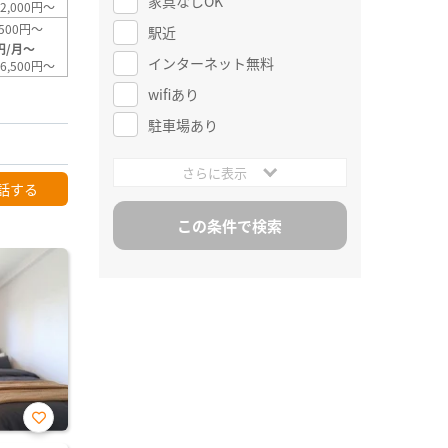
家具なしOK
2,000円～
500円～
駅近
円/月～
インターネット無料
6,500円～
wifiあり
駐車場あり
さらに表示
話する
お気