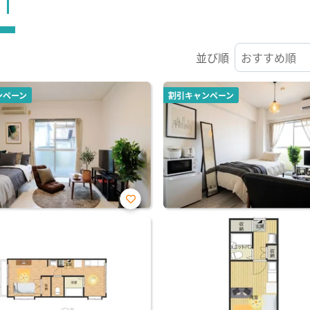
ST
並び順
ンペーン
割引キャンペーン
お気
に入
り登
録