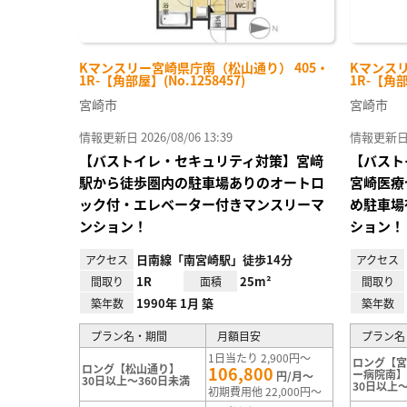
Kマンスリー宮崎県庁南（松山通り） 405・
Kマンスリ
1R-【角部屋】(No.1258457)
1R-【角部
宮崎市
宮崎市
情報更新日 2026/08/06 13:39
情報更新日 20
【バストイレ・セキュリティ対策】宮﨑
【バスト
駅から徒歩圏内の駐車場ありのオートロ
宮崎医療
ック付・エレベーター付きマンスリーマ
め駐車場
ンション！
ション！
日南線「南宮崎駅」徒歩14分
アクセス
アクセス
1R
25m²
間取り
面積
間取り
1990年 1月 築
築年数
築年数
プラン名・期間
月額目安
プラン名
1日当たり 2,900円～
ロング【
ロング【松山通り】
106,800
ー病院南
円/月～
30日以上～360日未満
30日以上～
初期費用他 22,000円～