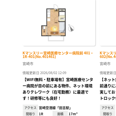
に入
り登
録
Kマンスリー宮崎医療センター病院前 401・
Kマンスリ
1R-401(No.401461)
602(No.4
宮崎市
宮崎市
情報更新日 2026/08/02 12:09
情報更新日 20
【WIFI無料・駐車場有】宮崎医療センタ
【ネット
ー病院が目の前にある物件、ネット環境
前通りに
ありテレワーク（在宅勤務）に最適で
実してお
す！研修等にも良好！
トロック
宮崎空港線「田吉駅」
アクセス
アクセス
1R
17m²
間取り
面積
間取り