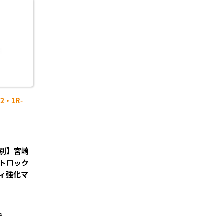
に入
り登
録
2・1R-
別】宮崎
トロック
ィ強化マ
²