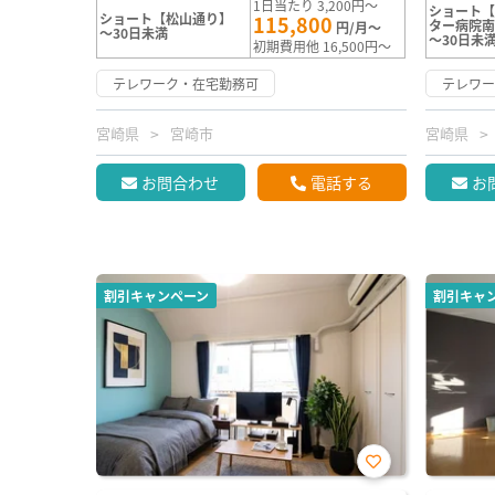
1日当たり 3,200円～
ショート
ショート【松山通り】
115,800
ター病院
円/月～
～30日未満
～30日未
初期費用他 16,500円～
テレワーク・在宅勤務可
テレワ
宮崎県
宮崎市
宮崎県
お問合わせ
電話する
お
割引キャンペーン
割引キャ
お気