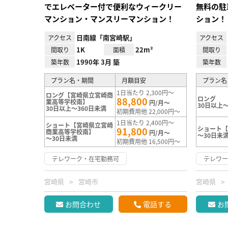
でエレベーター付で便利なウィークリー
無料の駐
マンション・マンスリーマンション！
ション！
日南線「南宮崎駅」
アクセス
アクセス
1K
22m²
間取り
面積
間取り
1990年 3月 築
築年数
築年数
プラン名・期間
月額目安
プラン名
1日当たり 2,300円～
ロング【宮崎県立宮崎商
ロング
88,800
業高等学校南】
円/月～
30日以上～
30日以上～360日未満
初期費用他 22,000円～
1日当たり 2,400円～
ショート【宮崎県立宮崎
ショート【
91,800
商業高等学校南】
円/月～
～30日未
～30日未満
初期費用他 16,500円～
テレワーク・在宅勤務可
テレワ
宮崎県
宮崎市
宮崎県
お問合わせ
電話する
お