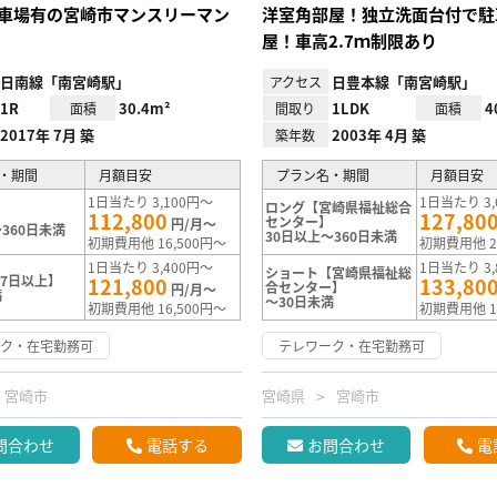
車場有の宮崎市マンスリーマン
洋室角部屋！独立洗面台付で駐
屋！車高2.7ｍ制限あり
日南線「南宮崎駅」
日豊本線「南宮崎駅」
アクセス
1R
30.4m²
1LDK
4
面積
間取り
面積
2017年 7月 築
2003年 4月 築
築年数
・期間
月額目安
プラン名・期間
月額目安
1日当たり 3,100円～
1日当たり 3,
ロング【宮崎県福祉総合
112,800
127,80
センター】
円/月～
360日未満
30日以上～360日未満
初期費用他 16,500円～
初期費用他 2
1日当たり 3,400円～
1日当たり 3,
ショート【宮崎県福祉総
7日以上】
121,800
133,80
合センター】
円/月～
満
～30日未満
初期費用他 16,500円～
初期費用他 1
ーク・在宅勤務可
テレワーク・在宅勤務可
宮崎市
宮崎県
宮崎市
問合わせ
電話する
お問合わせ
電