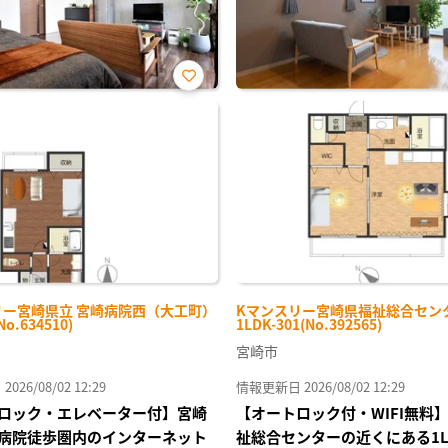
お気
に入
り登
録
リー宮崎県立 宮崎病院西（大工町）
Kマンスリー宮崎県福祉総合センタ
No.634510)
1LDK-301(No.392565)
宮崎市
26/08/02 12:29
情報更新日 2026/08/02 12:29
ロック・エレベーター付】宮崎
【オートロック付・WIFI無料
病院徒歩圏内のインターネット
祉総合センターの近くにある1L