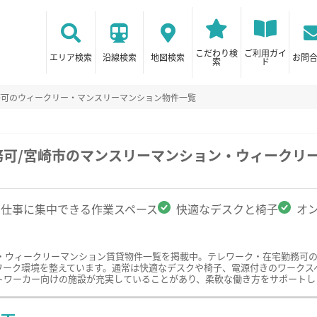
こだわり検
ご利用ガイ
エリア検索
沿線検索
地図検索
お問
索
ド
務可のウィークリー・マンスリーマンション物件一覧
務可/宮崎市のマンスリーマンション・ウィークリ
仕事に集中できる作業スペース
快適なデスクと椅子
オ
・ウィークリーマンション賃貸物件一覧を掲載中。テレワーク・在宅勤務可
ワーク環境を整えています。通常は快適なデスクや椅子、電源付きのワークス
トワーカー向けの施設が充実していることがあり、柔軟な働き方をサポートし