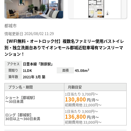
録
都城市
情報更新日 2026/08/02 11:29
【WIFI無料・オートロック付】複数名ファミリー使用バストイレ
別・独立洗面台ありでイオンモール都城近駐車場有マンスリーマ
ンション！
アクセス
日豊本線「餅原駅」
間取り
1LDK
面積
45.08m²
築年数
2021年 3月 築
プラン名・期間
月額目安
1日当たり 3,700円～
ショート【都城駅】
130,800
円/月～
～30日未満
初期費用他 22,000円～
1日当たり 3,900円～
ロング【都城駅】
136,800
円/月～
30日以上～360日未満
初期費用他 33,000円～