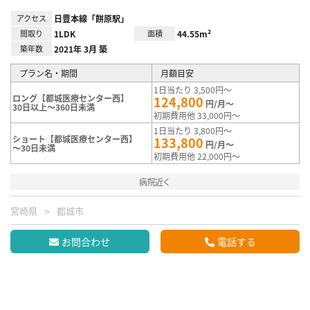
アクセス
日豊本線「餅原駅」
間取り
1LDK
面積
44.55m²
築年数
2021年 3月 築
プラン名・期間
月額目安
1日当たり 3,500円～
ロング【都城医療センター西】
124,800
円/月～
30日以上～360日未満
初期費用他 33,000円～
1日当たり 3,800円～
ショート【都城医療センター西】
133,800
円/月～
～30日未満
初期費用他 22,000円～
病院近く
宮崎県
都城市
お問合わせ
電話する