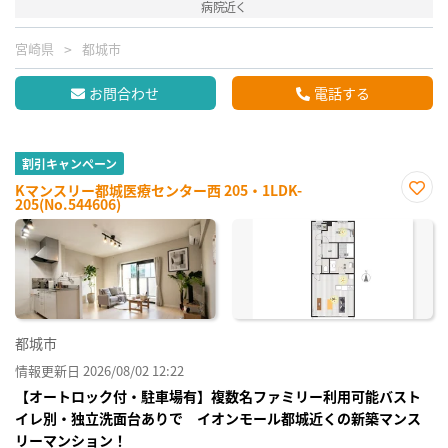
病院近く
宮崎県
都城市
お問合わせ
電話する
割引キャンペーン
Kマンスリー都城医療センター西 205・1LDK-
205(No.544606)
お気
に入
り登
録
都城市
情報更新日 2026/08/02 12:22
【オートロック付・駐車場有】複数名ファミリー利用可能バスト
イレ別・独立洗面台ありで イオンモール都城近くの新築マンス
リーマンション！