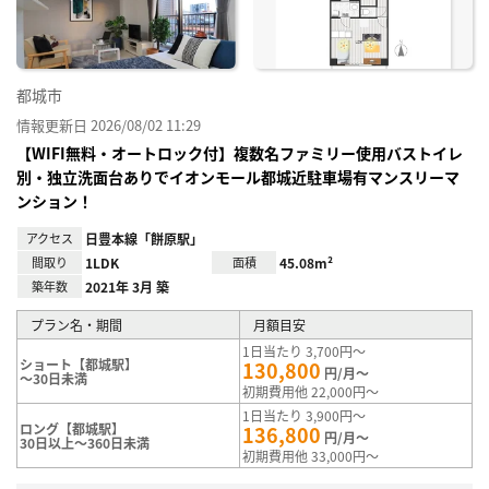
録
都城市
情報更新日 2026/08/02 11:29
【WIFI無料・オートロック付】複数名ファミリー使用バストイレ
別・独立洗面台ありでイオンモール都城近駐車場有マンスリーマ
ンション！
アクセス
日豊本線「餅原駅」
間取り
1LDK
面積
45.08m²
築年数
2021年 3月 築
プラン名・期間
月額目安
1日当たり 3,700円～
ショート【都城駅】
130,800
円/月～
～30日未満
初期費用他 22,000円～
1日当たり 3,900円～
ロング【都城駅】
136,800
円/月～
30日以上～360日未満
初期費用他 33,000円～