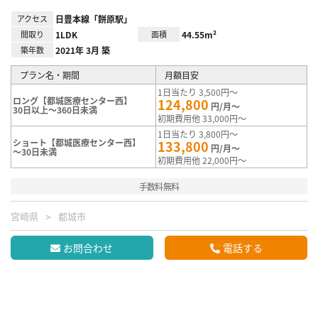
アクセス
日豊本線「餅原駅」
間取り
1LDK
面積
44.55m²
築年数
2021年 3月 築
プラン名・期間
月額目安
1日当たり 3,500円～
ロング【都城医療センター西】
124,800
円/月～
30日以上～360日未満
初期費用他 33,000円～
1日当たり 3,800円～
ショート【都城医療センター西】
133,800
円/月～
～30日未満
初期費用他 22,000円～
手数料無料
宮崎県
都城市
お問合わせ
電話する