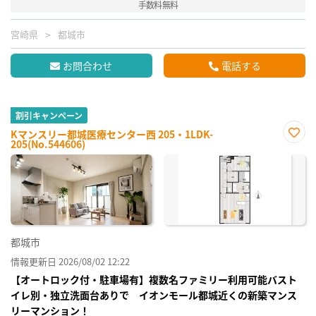
手数料無料
宮崎県
都城市
お問合わせ
電話する
割引キャンペーン
Kマンスリー都城医療センター西 205・1LDK-
205(No.544606)
お気
に入
り登
録
都城市
情報更新日 2026/08/02 12:22
【オートロック付・駐車場有】複数名ファミリー利用可能バスト
イレ別・独立洗面台ありで イオンモール都城近くの新築マンス
リーマンション！