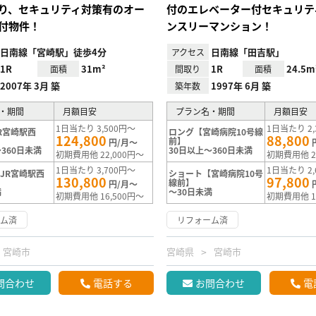
り、セキュリティ対策有のオー
付のエレベーター付セキュリテ
付物件！
ンスリーマンション！
日南線「宮崎駅」徒歩4分
日南線「田吉駅」
アクセス
1R
31m²
1R
24.5m
面積
間取り
面積
2007年 3月 築
1997年 6月 築
築年数
・期間
月額目安
プラン名・期間
月額目安
1日当たり 3,500円～
1日当たり 2,
R宮崎駅西
ロング【宮崎病院10号線
124,800
88,800
前】
円/月～
360日未満
30日以上～360日未満
初期費用他 22,000円～
初期費用他 2
1日当たり 3,700円～
1日当たり 2,
JR宮崎駅西
ショート【宮崎病院10号
130,800
97,800
線前】
円/月～
満
～30日未満
初期費用他 16,500円～
初期費用他 1
ーム済
リフォーム済
宮崎市
宮崎県
宮崎市
問合わせ
電話する
お問合わせ
電