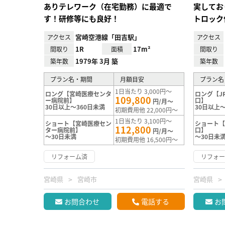
ありテレワーク（在宅勤務）に最適で
実してお
す！研修等にも良好！
トロック
宮崎空港線「田吉駅」
アクセス
アクセス
1R
17m²
間取り
面積
間取り
1979年 3月 築
築年数
築年数
プラン名・期間
月額目安
プラン名
1日当たり 3,000円～
ロング【宮崎医療センタ
ロング【J
109,800
ー病院前】
口】
円/月～
30日以上～360日未満
30日以上～
初期費用他 22,000円～
1日当たり 3,100円～
ショート【宮崎医療セン
ショート【
112,800
ター病院前】
口】
円/月～
～30日未満
～30日未
初期費用他 16,500円～
リフォーム済
リフォ
宮崎県
宮崎市
宮崎県
お問合わせ
電話する
お