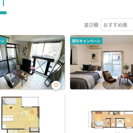
ST
並び順
ーン
割引キャンペーン
お気
に入
り登
録