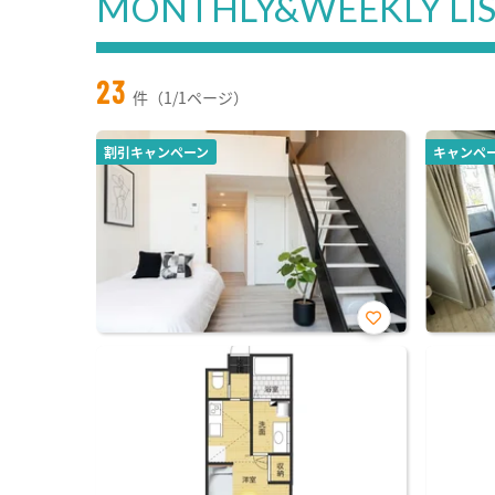
MONTHLY&WEEKLY LI
23
件（1/1ページ）
割引キャンペーン
キャンペ
お気
に入
り登
録