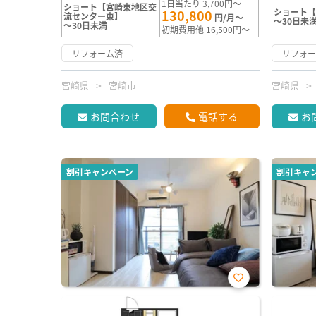
1日当たり 3,700円～
ショート【宮崎東地区交
ショート
130,800
流センター東】
円/月～
～30日未
～30日未満
初期費用他 16,500円～
リフォーム済
リフォ
宮崎県
宮崎市
宮崎県
お問合わせ
電話する
お
割引キャンペーン
割引キャ
お気
に入
り登