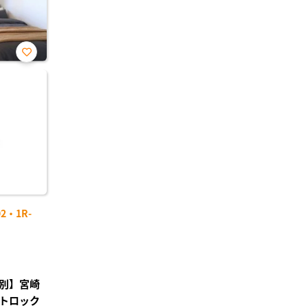
お気
に入
り登
録
2・1R-
別】宮崎
トロック