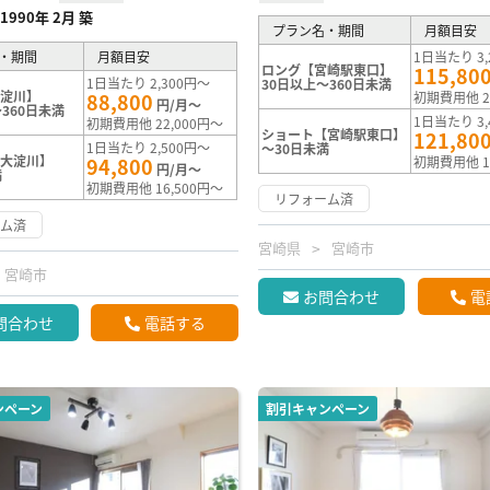
1990年 2月 築
プラン名・期間
月額目安
・期間
月額目安
1日当たり 3,
ロング【宮崎駅東口】
115,80
1日当たり 2,300円～
30日以上～360日未満
大淀川】
88,800
初期費用他 2
円/月～
360日未満
1日当たり 3,
初期費用他 22,000円～
ショート【宮崎駅東口】
121,80
1日当たり 2,500円～
～30日未満
【大淀川】
94,800
初期費用他 1
円/月～
満
初期費用他 16,500円～
リフォーム済
ーム済
宮崎県
宮崎市
宮崎市
お問合わせ
電
問合わせ
電話する
ンペーン
割引キャンペーン