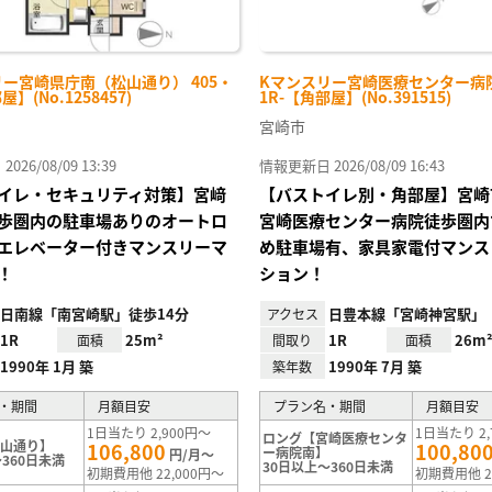
ー宮崎県庁南（松山通り） 405・
Kマンスリー宮崎医療センター病院
屋】(No.1258457)
1R-【角部屋】(No.391515)
宮崎市
26/08/09 13:39
情報更新日 2026/08/09 16:43
イレ・セキュリティ対策】宮﨑
【バストイレ別・角部屋】宮崎
歩圏内の駐車場ありのオートロ
宮崎医療センター病院徒歩圏内
エレベーター付きマンスリーマ
め駐車場有、家具家電付マンス
！
ション！
日南線「南宮崎駅」徒歩14分
日豊本線「宮崎神宮駅」
アクセス
1R
25m²
1R
26m
面積
間取り
面積
1990年 1月 築
1990年 7月 築
築年数
・期間
月額目安
プラン名・期間
月額目安
1日当たり 2,900円～
1日当たり 2,
ロング【宮崎医療センタ
松山通り】
106,800
100,80
ー病院南】
円/月～
360日未満
30日以上～360日未満
初期費用他 22,000円～
初期費用他 2