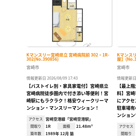
録
Kマンスリー宮崎県立 宮崎病院前 302・1R-
Kマンスリ
302(No.390856)
屋】(No.3
宮崎市
宮崎市
情報更新日 2026/08/09 17:43
情報更新日 20
【バストイレ別・家具家電付】宮崎県立
【最上階
宮崎病院徒歩圏内で付き添い等便利！宮
料】宮崎
崎駅にもラクラク！格安ウィークリーマ
にアクセ
ンション・マンスリーマンション！
駐車場有
ンション
宮崎空港線「宮崎空港駅」
アクセス
1R
21.48m²
間取り
面積
アクセス
1989年 12月 築
築年数
間取り