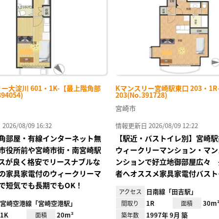
録
ー大淀川 601・1K-【最上階角部
Kマンスリー宮崎駅東口 203・1R
94054)
203(No.391728)
宮崎市
26/08/09 16:32
情報更新日 2026/08/09 12:22
角部屋・有線インターネット無
【駅近・バストイレ別】宮崎駅
市役所前や宮崎市街・南宮崎駅
ウィークリーマンション・マン
スが良く格安でリースナブルな
ンションで好立地御部屋広々 
の家具家電付のウィークリーマ
者へオススメ家具家電付バスト
で短気でも長期でもOK！
日南線「田吉駅」
アクセス
宮崎空港線「宮崎空港駅」
1R
30m
間取り
面積
1K
20m²
1997年 9月 築
面積
築年数