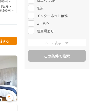
家具なしOK
900円～
0
円/月～
駅近
6,500円～
インターネット無料
wifiあり
駐車場あり
話する
さらに表示
お気
に入
り登