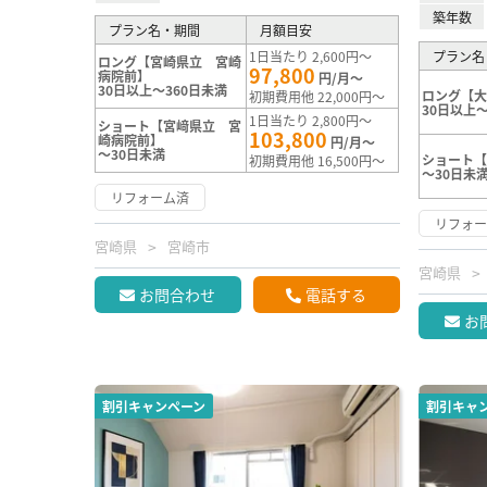
築年数
プラン名・期間
月額目安
1日当たり 2,600円～
プラン名
ロング【宮崎県立 宮崎
97,800
病院前】
円/月～
30日以上～360日未満
ロング【
初期費用他 22,000円～
30日以上～
1日当たり 2,800円～
ショート【宮﨑県立 宮
103,800
崎病院前】
円/月～
～30日未満
ショート
初期費用他 16,500円～
～30日未
リフォーム済
リフォ
宮崎県
宮崎市
宮崎県
お問合わせ
電話する
お
割引キャンペーン
割引キャ