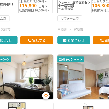
1日当たり 3,200円～
1日当たり 2,
ショート【宮崎医療セン
【松山通り】
115,800
106,80
ター病院南】
円/月～
満
～30日未満
初期費用他 16,500円～
初期費用他 1
ーム済
リフォーム済
宮崎市
宮崎県
宮崎市
問合わせ
電話する
お問合わせ
電
ンペーン
割引キャンペーン
お気
に入
り登