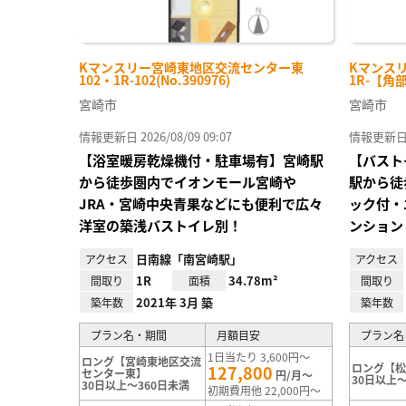
Kマンスリー宮崎東地区交流センター東
Kマンスリ
102・1R-102(No.390976)
1R-【角部
宮崎市
宮崎市
情報更新日 2026/08/09 09:07
情報更新日 20
【浴室暖房乾燥機付・駐車場有】宮崎駅
【バスト
から徒歩圏内でイオンモール宮崎や
駅から徒
JRA・宮崎中央青果などにも便利で広々
ック付・
洋室の築浅バストイレ別！
ンション
日南線「南宮崎駅」
アクセス
アクセス
1R
34.78m²
間取り
面積
間取り
2021年 3月 築
築年数
築年数
プラン名・期間
月額目安
プラン名
1日当たり 3,600円～
ロング【宮崎東地区交流
ロング【
127,800
センター東】
円/月～
30日以上～
30日以上～360日未満
初期費用他 22,000円～