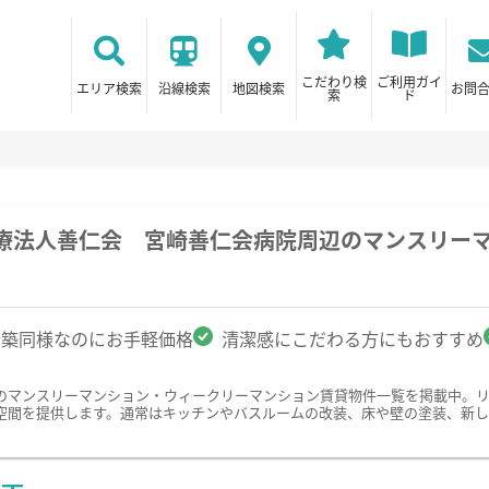
こだわり検
ご利用ガイ
エリア検索
沿線検索
地図検索
お問
索
ド
医療法人善仁会 宮崎善仁会病院周辺のマンスリー
新築同様なのにお手軽価格
清潔感にこだわる方にもおすすめ
のマンスリーマンション・ウィークリーマンション賃貸物件一覧を掲載中。
空間を提供します。通常はキッチンやバスルームの改装、床や壁の塗装、新し