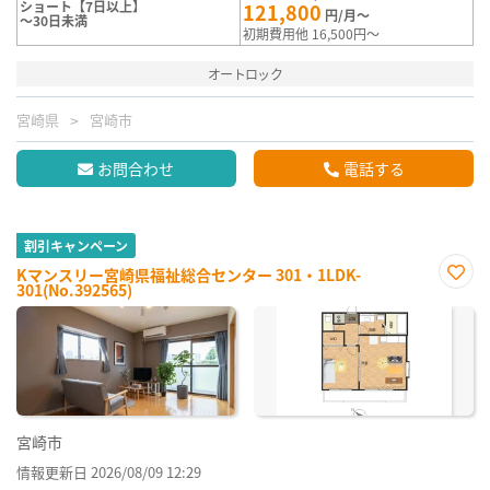
ショート【7日以上】
121,800
円/月～
～30日未満
初期費用他 16,500円～
オートロック
宮崎県
宮崎市
お問合わせ
電話する
割引キャンペーン
Kマンスリー宮崎県福祉総合センター 301・1LDK-
301(No.392565)
お気
に入
り登
録
宮崎市
情報更新日 2026/08/09 12:29