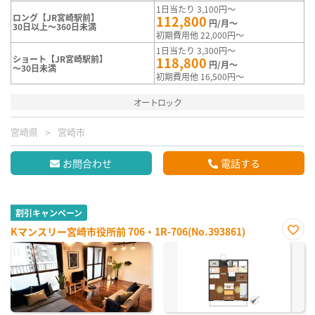
1日当たり 3,100円～
ロング【JR宮崎駅前】
112,800
円/月～
30日以上～360日未満
初期費用他 22,000円～
1日当たり 3,300円～
ショート【JR宮崎駅前】
118,800
円/月～
～30日未満
初期費用他 16,500円～
オートロック
宮崎県
宮崎市
お問合わせ
電話する
割引キャンペーン
Kマンスリー宮崎市役所前 706・1R-706(No.393861)
お気
に入
り登
録