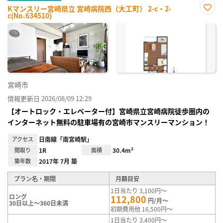
Kマンスリー宮崎県立 宮崎病院西（大工町） 2-c・2-
c(No.634510)
お気
に入
り登
録
宮崎市
情報更新日 2026/08/09 12:29
【オートロック・エレベーター付】宮崎県立宮崎病院徒歩圏内の
インターネット無料の駐車場有の宮崎市マンスリーマンション！
アクセス
日南線「南宮崎駅」
間取り
1R
面積
30.4m²
築年数
2017年 7月 築
プラン名・期間
月額目安
1日当たり 3,100円～
ロング
112,800
円/月～
30日以上～360日未満
初期費用他 16,500円～
1日当たり 3,400円～