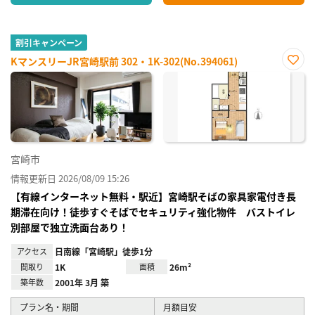
割引キャンペーン
KマンスリーJR宮崎駅前 302・1K-302(No.394061)
お気
に入
り登
録
宮崎市
情報更新日 2026/08/09 15:26
【有線インターネット無料・駅近】宮崎駅そばの家具家電付き長
期滞在向け！徒歩すぐそばでセキュリティ強化物件 バストイレ
別部屋で独立洗面台あり！
アクセス
日南線「宮崎駅」徒歩1分
間取り
1K
面積
26m²
築年数
2001年 3月 築
プラン名・期間
月額目安