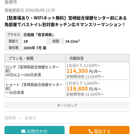
宮崎市
情報更新日 2026/08/09 12:20
【駐車場あり・WIFIネット無料】宮崎総合保健センター前にある
角部屋でバストイレ別対面キッチン広々マンスリーマンション！
アクセス
日南線「南宮崎駅」
間取り
1R
面積
34.02m²
築年数
2009年 7月 築
プラン名・期間
月額目安
1日当たり 3,150円～
ロング【宮崎県総合保健センター
114,300
前】
円/月～
30日以上～360日未満
初期費用他 22,000円～
1日当たり 3,300円～
ショート【宮崎県総合保健センター
118,800
前】
円/月～
～30日未満
初期費用他 16,500円～
オートロック
宮崎県
宮崎市
お問合わせ
電話する