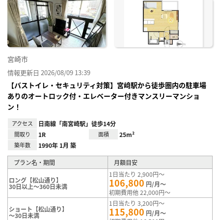
に入
り登
録
宮崎市
情報更新日 2026/08/09 13:39
【バストイレ・セキュリティ対策】宮﨑駅から徒歩圏内の駐車場
ありのオートロック付・エレベーター付きマンスリーマンショ
ン！
アクセス
日南線「南宮崎駅」徒歩14分
間取り
1R
面積
25m²
築年数
1990年 1月 築
プラン名・期間
月額目安
1日当たり 2,900円～
ロング【松山通り】
106,800
円/月～
30日以上～360日未満
初期費用他 22,000円～
1日当たり 3,200円～
ショート【松山通り】
115,800
円/月～
～30日未満