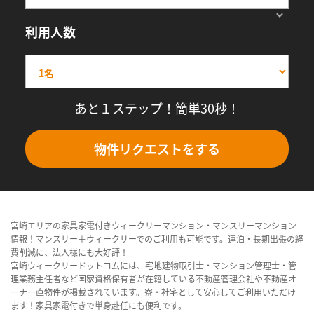
利用人数
あと１ステップ！簡単30秒！
物件リクエストをする
宮崎エリアの家具家電付きウィークリーマンション・マンスリーマンション
情報！マンスリー＋ウィークリーでのご利用も可能です。連泊・長期出張の経
費削減に、法人様にも大好評！
宮崎ウィークリードットコムには、宅地建物取引士・マンション管理士・管
理業務主任者など国家資格保有者が在籍している不動産管理会社や不動産オ
ーナー直物件が掲載されています。寮・社宅として安心してご利用いただけ
ます！家具家電付きで単身赴任にも便利です。