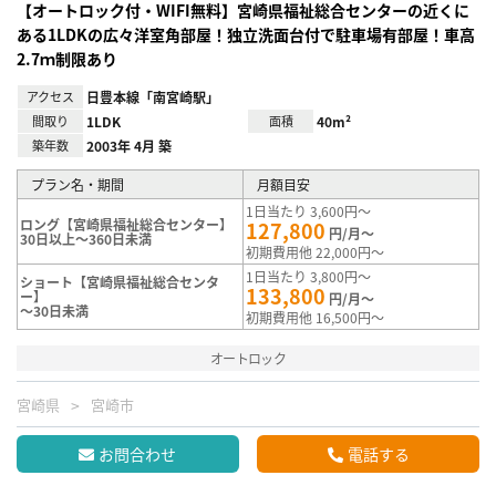
【オートロック付・WIFI無料】宮崎県福祉総合センターの近くに
ある1LDKの広々洋室角部屋！独立洗面台付で駐車場有部屋！車高
2.7ｍ制限あり
アクセス
日豊本線「南宮崎駅」
間取り
1LDK
面積
40m²
築年数
2003年 4月 築
プラン名・期間
月額目安
1日当たり 3,600円～
ロング【宮崎県福祉総合センター】
127,800
円/月～
30日以上～360日未満
初期費用他 22,000円～
1日当たり 3,800円～
ショート【宮崎県福祉総合センタ
133,800
ー】
円/月～
～30日未満
初期費用他 16,500円～
オートロック
宮崎県
宮崎市
お問合わせ
電話する