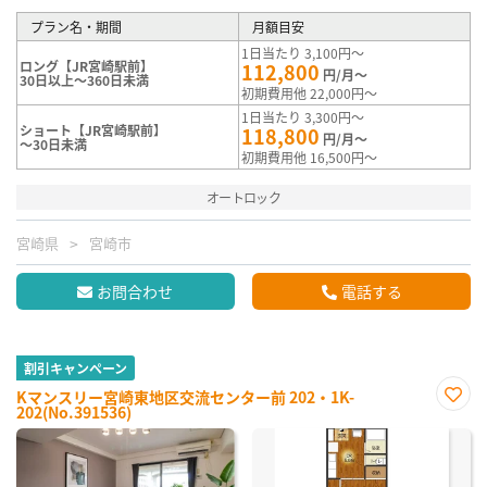
プラン名・期間
月額目安
1日当たり 3,100円～
ロング【JR宮崎駅前】
112,800
円/月～
30日以上～360日未満
初期費用他 22,000円～
1日当たり 3,300円～
ショート【JR宮崎駅前】
118,800
円/月～
～30日未満
初期費用他 16,500円～
オートロック
宮崎県
宮崎市
お問合わせ
電話する
割引キャンペーン
Kマンスリー宮崎東地区交流センター前 202・1K-
202(No.391536)
お気
に入
り登
録