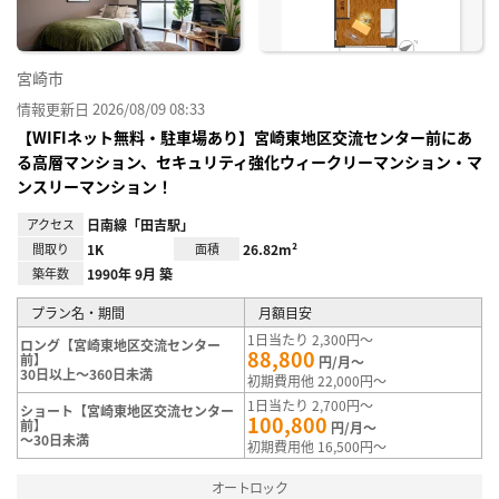
宮崎市
情報更新日 2026/08/09 08:33
【WIFIネット無料・駐車場あり】宮崎東地区交流センター前にあ
る高層マンション、セキュリティ強化ウィークリーマンション・マ
ンスリーマンション！
アクセス
日南線「田吉駅」
間取り
1K
面積
26.82m²
築年数
1990年 9月 築
プラン名・期間
月額目安
1日当たり 2,300円～
ロング【宮崎東地区交流センター
88,800
前】
円/月～
30日以上～360日未満
初期費用他 22,000円～
1日当たり 2,700円～
ショート【宮崎東地区交流センター
100,800
前】
円/月～
～30日未満
初期費用他 16,500円～
オートロック