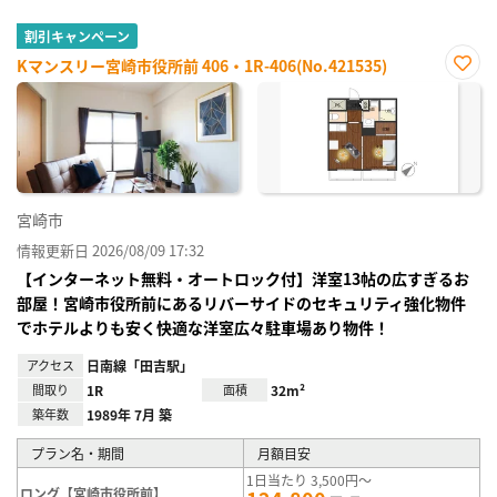
割引キャンペーン
Kマンスリー宮崎市役所前 406・1R-406(No.421535)
お気
に入
り登
録
宮崎市
情報更新日 2026/08/09 17:32
【インターネット無料・オートロック付】洋室13帖の広すぎるお
部屋！宮崎市役所前にあるリバーサイドのセキュリティ強化物件
でホテルよりも安く快適な洋室広々駐車場あり物件！
アクセス
日南線「田吉駅」
間取り
1R
面積
32m²
築年数
1989年 7月 築
プラン名・期間
月額目安
1日当たり 3,500円～
ロング【宮崎市役所前】