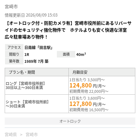
宮崎市
情報更新日 2026/08/09 15:03
【オートロック付・防犯カメラ有】宮崎市役所前にあるリバーサ
イドのセキュリティ強化物件で ホテルよりも安く快適な洋室
広々駐車場あり物件！
アクセス
日南線「田吉駅」
間取り
1R
面積
40m²
築年数
1989年 7月 築
プラン名・期間
月額目安
1日当たり 3,500円～
ロング【宮崎市役所前】
124,800
円/月～
30日以上～360日未満
初期費用他 22,000円～
1日当たり 3,600円～
ショート【宮崎市役所前】
127,800
円/月～
～30日未満
初期費用他 16,500円～
オートロック
宮崎県
宮崎市