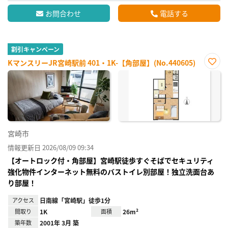
お問合わせ
電話する
割引キャンペーン
KマンスリーJR宮崎駅前 401・1K-【角部屋】(No.440605)
お気
に入
り登
録
宮崎市
情報更新日 2026/08/09 09:34
【オートロック付・角部屋】宮崎駅徒歩すぐそばでセキュリティ
強化物件インターネット無料のバストイレ別部屋！独立洗面台あ
り部屋！
アクセス
日南線「宮崎駅」徒歩1分
間取り
1K
面積
26m²
築年数
2001年 3月 築