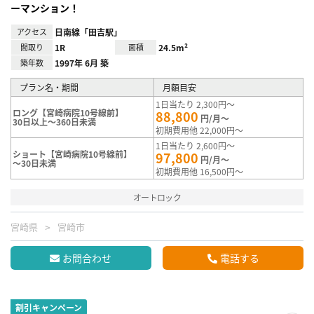
ーマンション！
アクセス
日南線「田吉駅」
間取り
1R
面積
24.5m²
築年数
1997年 6月 築
プラン名・期間
月額目安
1日当たり 2,300円～
ロング【宮崎病院10号線前】
88,800
円/月～
30日以上～360日未満
初期費用他 22,000円～
1日当たり 2,600円～
ショート【宮崎病院10号線前】
97,800
円/月～
～30日未満
初期費用他 16,500円～
オートロック
宮崎県
宮崎市
お問合わせ
電話する
割引キャンペーン