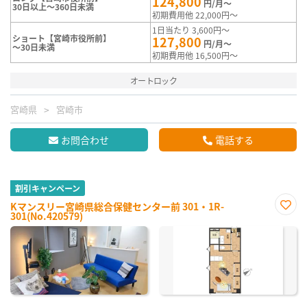
124,800
円/月～
30日以上～360日未満
初期費用他 22,000円～
1日当たり 3,600円～
ショート【宮崎市役所前】
127,800
円/月～
～30日未満
初期費用他 16,500円～
オートロック
宮崎県
宮崎市
お問合わせ
電話する
割引キャンペーン
Kマンスリー宮崎県総合保健センター前 301・1R-
301(No.420579)
お気
に入
り登
録