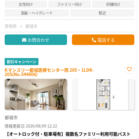
女性向け
ファミリー向け
同棲向け
高級・ハイグレード
駅近
宮崎県
都城市
お問合わせ
電話する
割引キャンペーン
Kマンスリー都城医療センター西 205・1LDK-
205(No.544606)
お気
に入
り登
録
都城市
情報更新日 2026/08/09 12:22
【オートロック付・駐車場有】複数名ファミリー利用可能バスト