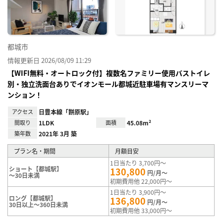
り登
録
都城市
情報更新日 2026/08/09 11:29
【WIFI無料・オートロック付】複数名ファミリー使用バストイレ
別・独立洗面台ありでイオンモール都城近駐車場有マンスリーマ
ンション！
アクセス
日豊本線「餅原駅」
間取り
1LDK
面積
45.08m²
築年数
2021年 3月 築
プラン名・期間
月額目安
1日当たり 3,700円～
ショート【都城駅】
130,800
円/月～
～30日未満
初期費用他 22,000円～
1日当たり 3,900円～
ロング【都城駅】
136,800
円/月～
30日以上～360日未満
初期費用他 33,000円～