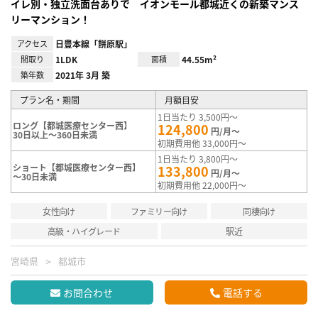
イレ別・独立洗面台ありで イオンモール都城近くの新築マンス
リーマンション！
アクセス
日豊本線「餅原駅」
間取り
1LDK
面積
44.55m²
築年数
2021年 3月 築
プラン名・期間
月額目安
1日当たり 3,500円～
ロング【都城医療センター西】
124,800
円/月～
30日以上～360日未満
初期費用他 33,000円～
1日当たり 3,800円～
ショート【都城医療センター西】
133,800
円/月～
～30日未満
初期費用他 22,000円～
女性向け
ファミリー向け
同棲向け
高級・ハイグレード
駅近
宮崎県
都城市
お問合わせ
電話する