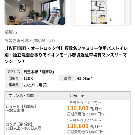
に入
り登
録
都城市
情報更新日 2026/08/09 11:29
【WIFI無料・オートロック付】複数名ファミリー使用バストイレ
別・独立洗面台ありでイオンモール都城近駐車場有マンスリーマ
ンション！
アクセス
日豊本線「餅原駅」
間取り
1LDK
面積
45.08m²
築年数
2021年 3月 築
プラン名・期間
月額目安
1日当たり 3,700円～
ショート【都城駅】
130,800
円/月～
～30日未満
初期費用他 22,000円～
1日当たり 3,900円～
ロング【都城駅】
136,800
円/月～
30日以上～360日未満
初期費用他 33,000円～