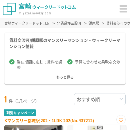
宮崎ウィークリードットコム
北諸県郡三股町
餅原駅
賃料交渉可の
賃料交渉可/餅原駅のマンスリーマンション・ウィークリーマ
ンション情報
滞在期間に応じて賃料を調
予算に合わせた柔軟な交渉
整
もっと見る
1
件（1/1ページ）
割引キャンペーン
Kマンスリー都城駅 202・1LDK-202(No.437212)
お気