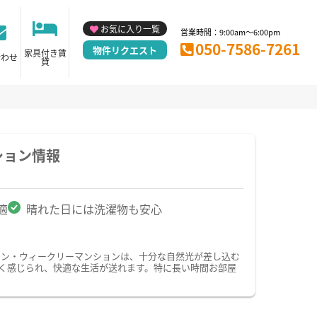
お気に入り一覧
営業時間：9:00am～6:00pm
050-7586-7261
物件リクエスト
家具付き賃
合わせ
貸
ション情報
適
晴れた日には洗濯物も安心
ョン・ウィークリーマンションは、十分な自然光が差し込む
く感じられ、快適な生活が送れます。特に長い時間お部屋