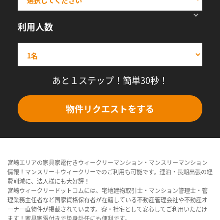
利用人数
あと１ステップ！簡単30秒！
物件リクエストをする
宮崎エリアの家具家電付きウィークリーマンション・マンスリーマンション
情報！マンスリー＋ウィークリーでのご利用も可能です。連泊・長期出張の経
費削減に、法人様にも大好評！
宮崎ウィークリードットコムには、宅地建物取引士・マンション管理士・管
理業務主任者など国家資格保有者が在籍している不動産管理会社や不動産オ
ーナー直物件が掲載されています。寮・社宅として安心してご利用いただけ
ます！家具家電付きで単身赴任にも便利です。