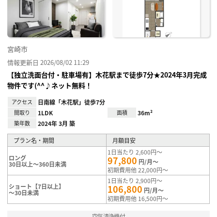
録
宮崎市
情報更新日 2026/08/02 11:29
【独立洗面台付・駐車場有】木花駅まで徒歩7分★2024年3月完成
物件です(^^♪ネット無料！
アクセス
日南線「木花駅」徒歩7分
間取り
1LDK
面積
36m²
築年数
2024年 3月 築
プラン名・期間
月額目安
1日当たり 2,600円～
ロング
97,800
円/月～
30日以上～360日未満
初期費用他 22,000円～
1日当たり 2,900円～
ショート【7日以上】
106,800
円/月～
～30日未満
初期費用他 16,500円～
空気清浄機付