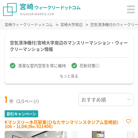
宮崎ウィークリードットコム
宮崎大学周辺
空気清浄機付のウィークリ
空気清浄機付/宮崎大学周辺のマンスリーマンション・ウィー
クリーマンション情報
清潔な室内空気を常に維持
花粉対策◎
もっと見る
1
件（1/1ページ）
割引キャンペーン
Kマンスリー木花駅東(ひなたサンマリンスタジアム宮崎前)
106・1LDK(No.921406)
お気
に入
り登