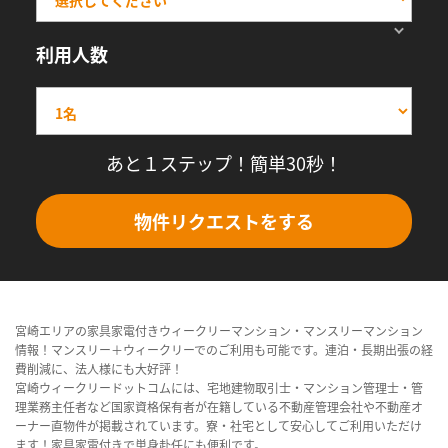
利用人数
あと１ステップ！簡単30秒！
物件リクエストをする
宮崎エリアの家具家電付きウィークリーマンション・マンスリーマンション
情報！マンスリー＋ウィークリーでのご利用も可能です。連泊・長期出張の経
費削減に、法人様にも大好評！
宮崎ウィークリードットコムには、宅地建物取引士・マンション管理士・管
理業務主任者など国家資格保有者が在籍している不動産管理会社や不動産オ
ーナー直物件が掲載されています。寮・社宅として安心してご利用いただけ
ます！家具家電付きで単身赴任にも便利です。