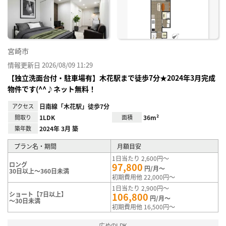
録
宮崎市
情報更新日 2026/08/09 11:29
【独立洗面台付・駐車場有】木花駅まで徒歩7分★2024年3月完成
物件です(^^♪ネット無料！
アクセス
日南線「木花駅」徒歩7分
間取り
1LDK
面積
36m²
築年数
2024年 3月 築
プラン名・期間
月額目安
1日当たり 2,600円～
ロング
97,800
円/月～
30日以上～360日未満
初期費用他 22,000円～
1日当たり 2,900円～
ショート【7日以上】
106,800
円/月～
～30日未満
初期費用他 16,500円～
広めのLDK