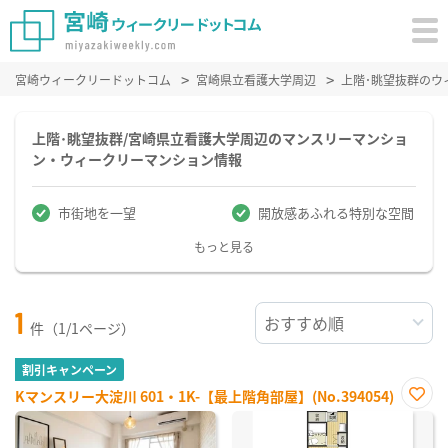
宮崎ウィークリードットコム
宮崎県立看護大学周辺
上階･眺望抜群のウ
上階･眺望抜群/宮崎県立看護大学周辺のマンスリーマンショ
ン・ウィークリーマンション情報
市街地を一望
開放感あふれる特別な空間
もっと見る
1
件（1/1ページ）
割引キャンペーン
Kマンスリー大淀川 601・1K-【最上階角部屋】(No.394054)
お気
に入
り登