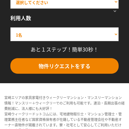
利用人数
あと１ステップ！簡単30秒！
物件リクエストをする
宮崎エリアの家具家電付きウィークリーマンション・マンスリーマンション
情報！マンスリー＋ウィークリーでのご利用も可能です。連泊・長期出張の経
費削減に、法人様にも大好評！
宮崎ウィークリードットコムには、宅地建物取引士・マンション管理士・管
理業務主任者など国家資格保有者が在籍している不動産管理会社や不動産オ
ーナー直物件が掲載されています。寮・社宅として安心してご利用いただけ