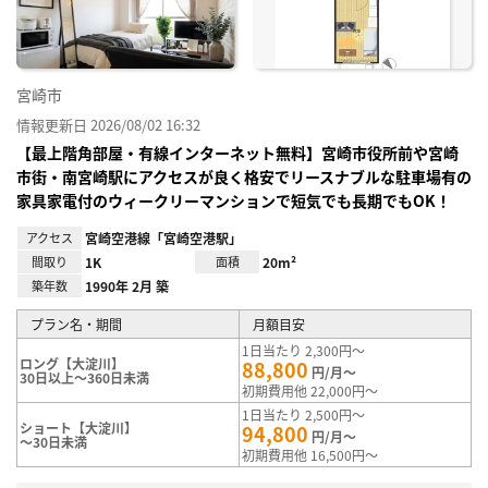
録
宮崎市
情報更新日 2026/08/02 16:32
【最上階角部屋・有線インターネット無料】宮崎市役所前や宮崎
市街・南宮崎駅にアクセスが良く格安でリースナブルな駐車場有の
家具家電付のウィークリーマンションで短気でも長期でもOK！
アクセス
宮崎空港線「宮崎空港駅」
間取り
1K
面積
20m²
築年数
1990年 2月 築
プラン名・期間
月額目安
1日当たり 2,300円～
ロング【大淀川】
88,800
円/月～
30日以上～360日未満
初期費用他 22,000円～
1日当たり 2,500円～
ショート【大淀川】
94,800
円/月～
～30日未満
初期費用他 16,500円～