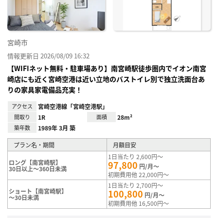
録
宮崎市
情報更新日 2026/08/09 16:32
【WIFIネット無料・駐車場あり】南宮崎駅徒歩圏内でイオン南宮
崎店にも近く宮崎空港は近い立地のバストイレ別で独立洗面台あ
りの家具家電備品充実！
アクセス
宮崎空港線「宮崎空港駅」
間取り
1R
面積
28m²
築年数
1989年 3月 築
プラン名・期間
月額目安
1日当たり 2,600円～
ロング【南宮崎駅】
97,800
円/月～
30日以上～360日未満
初期費用他 22,000円～
1日当たり 2,700円～
ショート【南宮崎駅】
100,800
円/月～
～30日未満
初期費用他 16,500円～