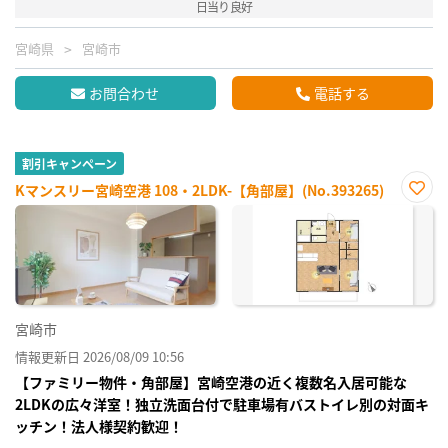
日当り良好
宮崎県
宮崎市
お問合わせ
電話する
割引キャンペーン
Kマンスリー宮崎空港 108・2LDK-【角部屋】(No.393265)
お気
に入
り登
録
宮崎市
情報更新日 2026/08/09 10:56
【ファミリー物件・角部屋】宮崎空港の近く複数名入居可能な
2LDKの広々洋室！独立洗面台付で駐車場有バストイレ別の対面キ
ッチン！法人様契約歓迎！