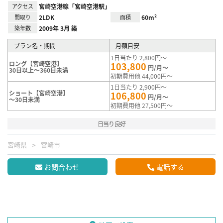
アクセス
宮崎空港線「宮崎空港駅」
間取り
2LDK
面積
60m²
築年数
2009年 3月 築
プラン名・期間
月額目安
1日当たり 2,800円～
ロング【宮崎空港】
103,800
円/月～
30日以上～360日未満
初期費用他 44,000円～
1日当たり 2,900円～
ショート【宮崎空港】
106,800
円/月～
～30日未満
初期費用他 27,500円～
日当り良好
宮崎県
宮崎市
お問合わせ
電話する