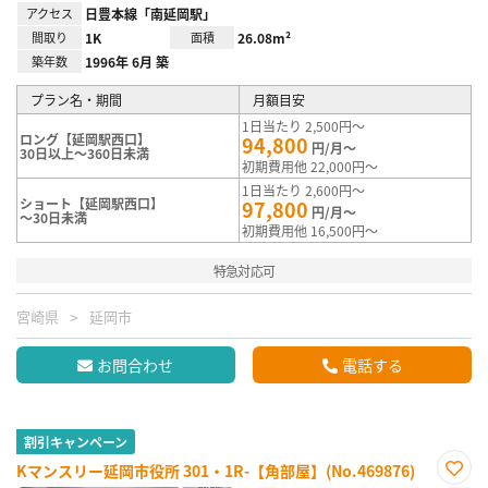
アクセス
日豊本線「南延岡駅」
間取り
1K
面積
26.08m²
築年数
1996年 6月 築
プラン名・期間
月額目安
1日当たり 2,500円～
ロング【延岡駅西口】
94,800
円/月～
30日以上～360日未満
初期費用他 22,000円～
1日当たり 2,600円～
ショート【延岡駅西口】
97,800
円/月～
～30日未満
初期費用他 16,500円～
特急対応可
宮崎県
延岡市
お問合わせ
電話する
割引キャンペーン
Kマンスリー延岡市役所 301・1R-【角部屋】(No.469876)