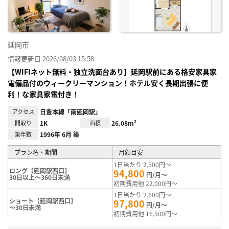
録
延岡市
情報更新日 2026/08/03 15:58
【WIFIネット無料・独立洗面台あり】延岡駅前にある格安家具家
電備品付のウィークリーマンション！ホテル安く長期出張に便
利！な家具家電付き！
アクセス
日豊本線「南延岡駅」
間取り
1K
面積
26.08m²
築年数
1996年 6月 築
プラン名・期間
月額目安
1日当たり 2,500円～
ロング【延岡駅西口】
94,800
円/月～
30日以上～360日未満
初期費用他 22,000円～
1日当たり 2,600円～
ショート【延岡駅西口】
97,800
円/月～
～30日未満
初期費用他 16,500円～