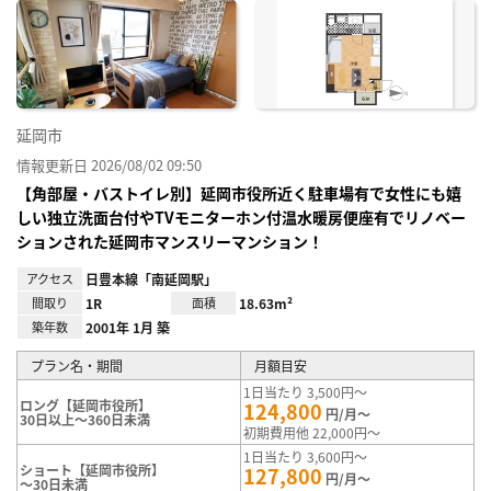
お気
に入
り登
録
延岡市
情報更新日 2026/08/02 09:50
【角部屋・バストイレ別】延岡市役所近く駐車場有で女性にも嬉
しい独立洗面台付やTVモニターホン付温水暖房便座有でリノベー
ションされた延岡市マンスリーマンション！
アクセス
日豊本線「南延岡駅」
間取り
1R
面積
18.63m²
築年数
2001年 1月 築
プラン名・期間
月額目安
1日当たり 3,500円～
ロング【延岡市役所】
124,800
円/月～
30日以上～360日未満
初期費用他 22,000円～
1日当たり 3,600円～
ショート【延岡市役所】
127,800
円/月～
～30日未満