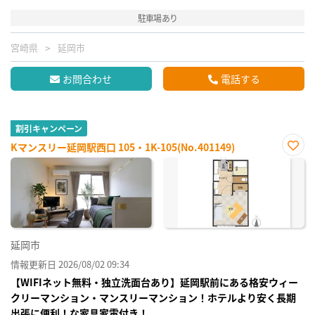
駐車場あり
宮崎県
延岡市
お問合わせ
電話する
割引キャンペーン
Kマンスリー延岡駅西口 105・1K-105(No.401149)
お気
に入
り登
録
延岡市
情報更新日 2026/08/02 09:34
【WIFIネット無料・独立洗面台あり】延岡駅前にある格安ウィー
クリーマンション・マンスリーマンション！ホテルより安く長期
出張に便利！な家具家電付き！