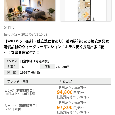
に入
り登
録
延岡市
情報更新日 2026/08/03 15:58
【WIFIネット無料・独立洗面台あり】延岡駅前にある格安家具家
電備品付のウィークリーマンション！ホテル安く長期出張に便
利！な家具家電付き！
アクセス
日豊本線「南延岡駅」
間取り
1K
面積
26.08m²
築年数
1996年 6月 築
プラン名・期間
月額目安
1日当たり 2,500円～
ロング【延岡駅西口】
94,800
円/月～
30日以上～360日未満
初期費用他 22,000円～
1日当たり 2,600円～
ショート【延岡駅西口】
97,800
円/月～
～30日未満
初期費用他 16,500円～