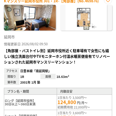
Kマンスリー延岡市役所 301・1R-【角部屋】(No.469876)
お気
に入
り登
録
延岡市
情報更新日 2026/08/02 09:50
【角部屋・バストイレ別】延岡市役所近く駐車場有で女性にも嬉
しい独立洗面台付やTVモニターホン付温水暖房便座有でリノベー
ションされた延岡市マンスリーマンション！
アクセス
日豊本線「南延岡駅」
間取り
1R
面積
18.63m²
築年数
2001年 1月 築
プラン名・期間
月額目安
1日当たり 3,500円～
ロング【延岡市役所】
124,800
円/月～
30日以上～360日未満
初期費用他 22,000円～
1日当たり 3,600円～
ショート【延岡市役所】