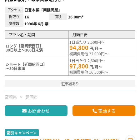
アクセス
日豊本線「南延岡駅」
間取り
1K
面積
26.08m²
築年数
1996年 6月 築
プラン名・期間
月額目安
1日当たり 2,500円～
ロング【延岡駅西口】
94,800
円/月～
30日以上～360日未満
初期費用他 22,000円～
1日当たり 2,600円～
ショート【延岡駅西口】
97,800
円/月～
～30日未満
初期費用他 16,500円～
駐車場あり
宮崎県
延岡市
お問合わせ
電話する
割引キャンペーン