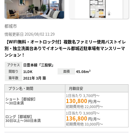
録
都城市
情報更新日 2026/08/02 11:29
【WIFI無料・オートロック付】複数名ファミリー使用バストイレ
別・独立洗面台ありでイオンモール都城近駐車場有マンスリーマ
ンション！
アクセス
日豊本線「三股駅」
間取り
1LDK
面積
45.08m²
築年数
2021年 3月 築
プラン名・期間
月額目安
1日当たり 3,700円～
ショート【都城駅】
130,800
円/月～
～30日未満
初期費用他 22,000円～
1日当たり 3,900円～
ロング【都城駅】
136,800
円/月～
30日以上～360日未満
初期費用他 33,000円～