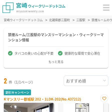
宮崎ウィークリードットコム
北諸県郡三股町
三股駅
禁煙ルームの
禁煙ルーム/三股駅のマンスリーマンション・ウィークリーマ
ンション情報
タバコの臭いの心配が不要
健康的な環境で安心滞在
もっと見る
2
件（1/1ページ）
割引キャンペーン
Kマンスリー都城駅 202・1LDK-202(No.437212)
お気
に入
り登