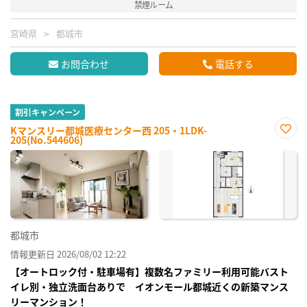
禁煙ルーム
宮崎県
都城市
お問合わせ
電話する
割引キャンペーン
Kマンスリー都城医療センター西 205・1LDK-
205(No.544606)
お気
に入
り登
録
都城市
情報更新日 2026/08/02 12:22
【オートロック付・駐車場有】複数名ファミリー利用可能バスト
イレ別・独立洗面台ありで イオンモール都城近くの新築マンス
リーマンション！