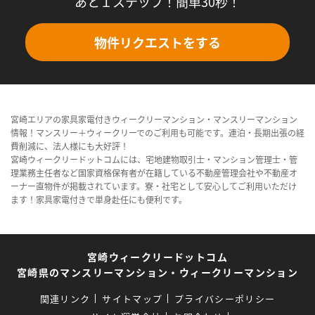
あと１ステップ！簡単30秒！
物件リクエストをする
宮崎エリアの家具家電付きウィークリーマンション・マンスリーマンション
情報！マンスリー＋ウィークリーでのご利用も可能です。連泊・長期出張の経
費削減に、法人様にも大好評！
宮崎ウィークリードットコムには、宅地建物取引士・マンション管理士・管
理業務主任者など国家資格保有者が在籍している不動産管理会社や不動産オ
ーナー直物件が掲載されています。寮・社宅として安心してご利用いただけ
ます！家具家電付きで単身赴任にも便利です。
宮崎ウィークリードットコム
宮崎県のマンスリーマンション・ウィークリーマンション
関連リンク
サイトマップ
プライバシーポリシー