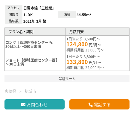
アクセス
日豊本線「三股駅」
間取り
1LDK
面積
44.55m²
築年数
2021年 3月 築
プラン名・期間
月額目安
1日当たり 3,500円～
ロング【都城医療センター西】
124,800
円/月～
30日以上～360日未満
初期費用他 33,000円～
1日当たり 3,800円～
ショート【都城医療センター西】
133,800
円/月～
～30日未満
初期費用他 22,000円～
禁煙ルーム
宮崎県
都城市
お問合わせ
電話する