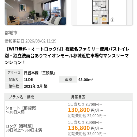
に入
り登
録
都城市
情報更新日 2026/08/02 11:29
【WIFI無料・オートロック付】複数名ファミリー使用バストイレ
別・独立洗面台ありでイオンモール都城近駐車場有マンスリーマ
ンション！
アクセス
日豊本線「三股駅」
間取り
1LDK
面積
45.08m²
築年数
2021年 3月 築
プラン名・期間
月額目安
1日当たり 3,700円～
ショート【都城駅】
130,800
円/月～
～30日未満
初期費用他 22,000円～
1日当たり 3,900円～
ロング【都城駅】
136,800
円/月～
30日以上～360日未満
初期費用他 33,000円～