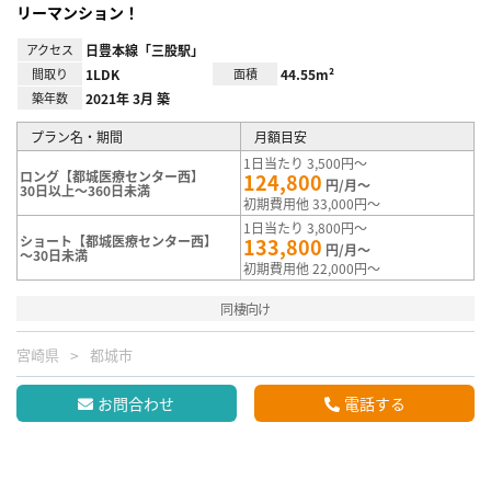
リーマンション！
アクセス
日豊本線「三股駅」
間取り
1LDK
面積
44.55m²
築年数
2021年 3月 築
プラン名・期間
月額目安
1日当たり 3,500円～
ロング【都城医療センター西】
124,800
円/月～
30日以上～360日未満
初期費用他 33,000円～
1日当たり 3,800円～
ショート【都城医療センター西】
133,800
円/月～
～30日未満
初期費用他 22,000円～
同棲向け
宮崎県
都城市
お問合わせ
電話する