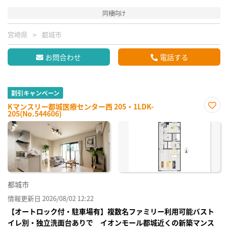
同棲向け
宮崎県
都城市
お問合わせ
電話する
割引キャンペーン
Kマンスリー都城医療センター西 205・1LDK-
205(No.544606)
お気
に入
り登
録
都城市
情報更新日 2026/08/02 12:22
【オートロック付・駐車場有】複数名ファミリー利用可能バスト
イレ別・独立洗面台ありで イオンモール都城近くの新築マンス