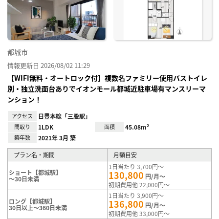
に入
り登
録
都城市
情報更新日 2026/08/02 11:29
【WIFI無料・オートロック付】複数名ファミリー使用バストイレ
別・独立洗面台ありでイオンモール都城近駐車場有マンスリーマ
ンション！
アクセス
日豊本線「三股駅」
間取り
1LDK
面積
45.08m²
築年数
2021年 3月 築
プラン名・期間
月額目安
1日当たり 3,700円～
ショート【都城駅】
130,800
円/月～
～30日未満
初期費用他 22,000円～
1日当たり 3,900円～
ロング【都城駅】
136,800
円/月～
30日以上～360日未満
初期費用他 33,000円～