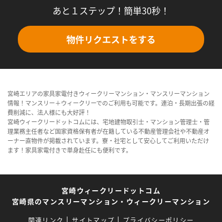
あと１ステップ！簡単30秒！
物件リクエストをする
宮崎エリアの家具家電付きウィークリーマンション・マンスリーマンション
情報！マンスリー＋ウィークリーでのご利用も可能です。連泊・長期出張の経
費削減に、法人様にも大好評！
宮崎ウィークリードットコムには、宅地建物取引士・マンション管理士・管
理業務主任者など国家資格保有者が在籍している不動産管理会社や不動産オ
ーナー直物件が掲載されています。寮・社宅として安心してご利用いただけ
ます！家具家電付きで単身赴任にも便利です。
宮崎ウィークリードットコム
宮崎県のマンスリーマンション・ウィークリーマンション
関連リンク
サイトマップ
プライバシーポリシー