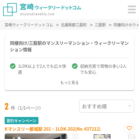
宮崎ウィークリードットコム
北諸県郡三股町
三股駅
同棲向けのウ
同棲向け/三股駅のマンスリーマンション・ウィークリーマン
ション情報
1LDK以上で2人でも広々快
収納充実で荷物の多い2人
適
でも安心
もっと見る
2
件（1/1ページ）
割引キャンペーン
Kマンスリー都城駅 202・1LDK-202(No.437212)
お気