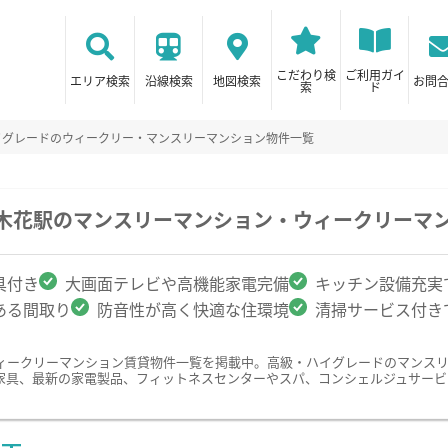
こだわり検
ご利用ガイ
エリア検索
沿線検索
地図検索
お問
索
ド
イグレードのウィークリー・マンスリーマンション物件一覧
/木花駅のマンスリーマンション・ウィークリーマ
具付き
大画面テレビや高機能家電完備
キッチン設備充実
ある間取り
防音性が高く快適な住環境
清掃サービス付き
ィークリーマンション賃貸物件一覧を掲載中。高級・ハイグレードのマンス
家具、最新の家電製品、フィットネスセンターやスパ、コンシェルジュサービ