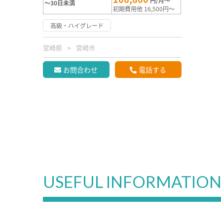
円/月～
～30日未満
初期費用他 16,500円～
高級・ハイグレード
宮崎県
宮崎市
お問合わせ
電話する
USEFUL INFORMATIO