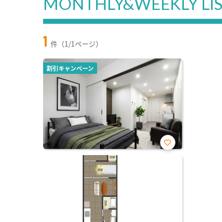
MONTHLY&WEEKLY LI
1
件（1/1ページ）
割引キャンペーン
お気
に入
り登
録