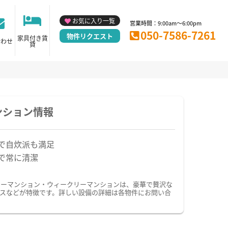
お気に入り一覧
営業時間：9:00am～6:00pm
050-7586-7261
物件リクエスト
家具付き賃
合わせ
貸
ンション情報
で自炊派も満足
で常に清潔
リーマンション・ウィークリーマンションは、豪華で贅沢な
スなどが特徴です。詳しい設備の詳細は各物件にお問い合