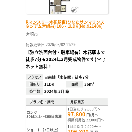
Kマンスリー木花駅東(ひなたサンマリンス
タジアム宮崎前) 106・1LDK(No.921406)
宮崎市
情報更新日 2026/08/02 11:29
【独立洗面台付・駐車場有】木花駅まで
徒歩7分★2024年3月完成物件です(^^♪
ネット無料！
日南線「木花駅」徒歩7分
アクセス
1LDK
36m²
間取り
面積
2024年 3月 築
築年数
プラン名・期間
月額目安
1日当たり 2,600円～
ロング
97,800
円/月～
30日以上～360日未満
初期費用他 22,000円～
1日当たり 2,900円～
ショート【7日以上】
106,800