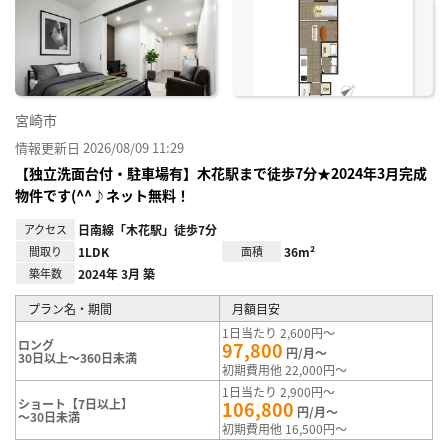
に入
り登
録
宮崎市
情報更新日 2026/08/09 11:29
【独立洗面台付・駐車場有】木花駅まで徒歩7分★2024年3月完成
物件です(^^♪ネット無料！
アクセス
日南線「木花駅」徒歩7分
間取り
1LDK
面積
36m²
築年数
2024年 3月 築
プラン名・期間
月額目安
1日当たり 2,600円～
ロング
97,800
円/月～
30日以上～360日未満
初期費用他 22,000円～
1日当たり 2,900円～
ショート【7日以上】
106,800
円/月～
～30日未満
初期費用他 16,500円～