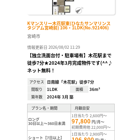
Kマンスリー木花駅東(ひなたサンマリンス
タジアム宮崎前) 106・1LDK(No.921406)
宮崎市
情報更新日 2026/08/02 11:29
【独立洗面台付・駐車場有】木花駅まで
徒歩7分★2024年3月完成物件です(^^♪
ネット無料！
日南線「木花駅」徒歩7分
アクセス
1LDK
36m²
間取り
面積
2024年 3月 築
築年数
プラン名・期間
月額目安
1日当たり 2,600円～
ロング
97,800
円/月～
30日以上～360日未満
初期費用他 22,000円～
1日当たり 2,900円～
ショート【7日以上】
106,800