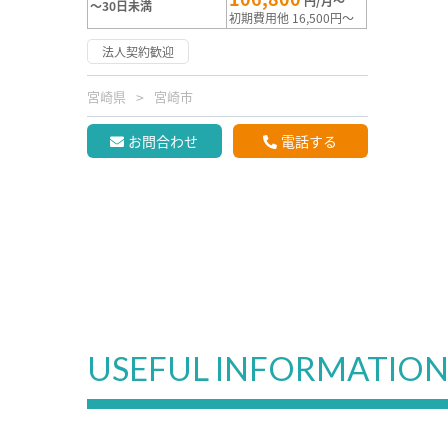
円/月～
～30日未満
初期費用他 16,500円～
法人契約歓迎
宮崎県
宮崎市
お問合わせ
電話する
USEFUL INFORMATIO