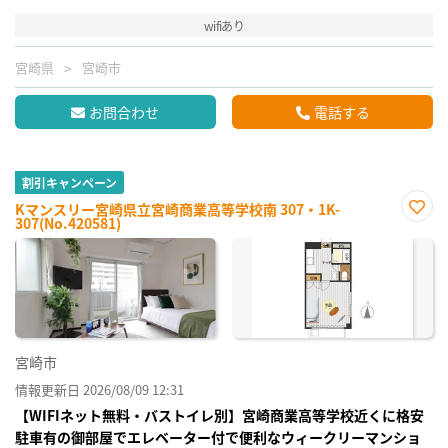
wifiあり
宮崎県
宮崎市
お問合わせ
電話する
割引キャンペーン
Kマンスリー宮崎県立宮崎商業高等学校南 307・1K-
307(No.420581)
お気
に入
り登
録
宮崎市
情報更新日 2026/08/09 12:31
【WIFIネット無料・バストイレ別】宮崎商業高等学校近くに格安
駐車有の御部屋でエレベーター付で便利なウィークリーマンショ