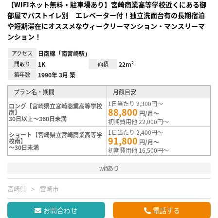
【WIFIネット無料・駐車場あり】宮崎商業高等学校近くにある御
部屋でバストイレ別 エレベーター付！独立洗面台有の長期宿泊
や短期滞在にオススメなウィークリーマンション・マンスリーマ
ンション！
アクセス
日南線「南宮崎駅」
間取り
1K
面積
22m²
築年数
1990年 3月 築
プラン名・期間
月額目安
1日当たり 2,300円～
ロング【宮崎県立宮崎商業高等学校
88,800
南】
円/月～
30日以上～360日未満
初期費用他 22,000円～
1日当たり 2,400円～
ショート【宮崎県立宮崎商業高等学
91,800
校南】
円/月～
～30日未満
初期費用他 16,500円～
wifiあり
宮崎県
宮崎市
お問合わせ
電話する