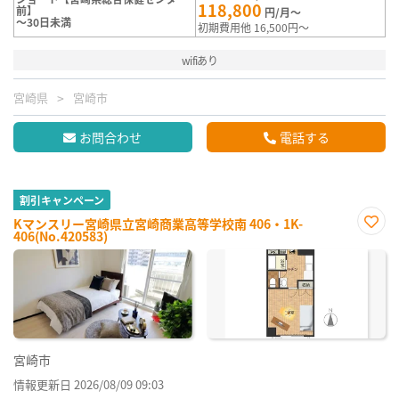
118,800
前】
円/月～
～30日未満
初期費用他 16,500円～
wifiあり
宮崎県
宮崎市
お問合わせ
電話する
割引キャンペーン
Kマンスリー宮崎県立宮崎商業高等学校南 406・1K-
406(No.420583)
お気
に入
り登
録
宮崎市
情報更新日 2026/08/09 09:03