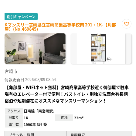
割引キャンペーン
Kマンスリー宮崎県立宮崎商業高等学校南 201・1K-【角部
屋】(No.469845)
お気
に入
り登
録
宮崎市
情報更新日 2026/08/09 08:54
【角部屋・WIFIネット無料】宮崎商業高等学校近く御部屋で駐車
場有のエレベーター付で便利！バストイレ・別独立洗面台有長期
宿泊や短期滞在にオススメなマンスリーマンション！
アクセス
日南線「南宮崎駅」
間取り
1K
面積
22m²
築年数
1990年 3月 築
プラン名・期間
月額目安