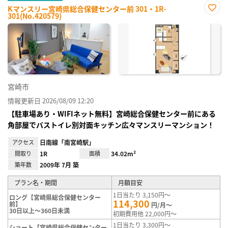
Kマンスリー宮崎県総合保健センター前 301・1R-
301(No.420579)
お気
に入
り登
録
宮崎市
情報更新日 2026/08/09 12:20
【駐車場あり・WIFIネット無料】宮崎総合保健センター前にある
角部屋でバストイレ別対面キッチン広々マンスリーマンション！
アクセス
日南線「南宮崎駅」
間取り
1R
面積
34.02m²
築年数
2009年 7月 築
プラン名・期間
月額目安
1日当たり 3,150円～
ロング【宮崎県総合保健センター
114,300
前】
円/月～
30日以上～360日未満
初期費用他 22,000円～
1日当たり 3,300円～
ショート【宮崎県総合保健センター