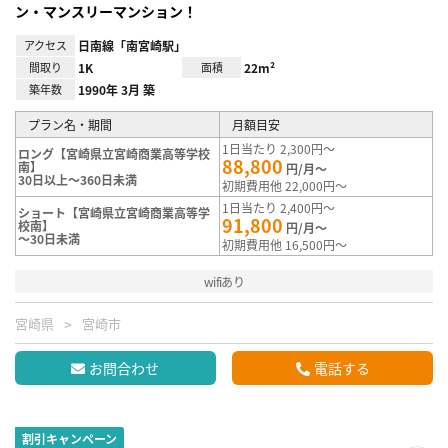
ン・マンスリーマンション！
アクセス
日南線「南宮崎駅」
間取り
1K
面積
22m²
築年数
1990年 3月 築
プラン名・期間
月額目安
1日当たり 2,300円～
ロング【宮崎県立宮崎商業高等学校
88,800
南】
円/月～
30日以上～360日未満
初期費用他 22,000円～
1日当たり 2,400円～
ショート【宮崎県立宮崎商業高等学
91,800
校南】
円/月～
～30日未満
初期費用他 16,500円～
wifiあり
宮崎県
宮崎市
お問合わせ
電話する
割引キャンペーン