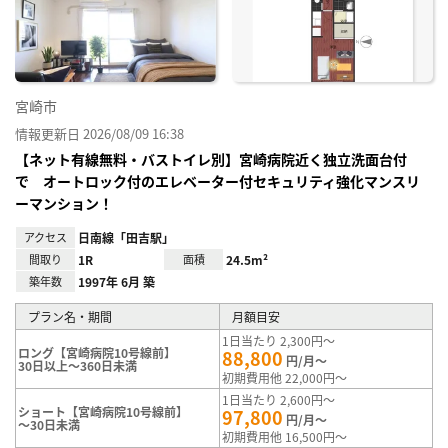
に入
り登
録
宮崎市
情報更新日 2026/08/09 16:38
【ネット有線無料・バストイレ別】宮崎病院近く独立洗面台付
で オートロック付のエレベーター付セキュリティ強化マンスリ
ーマンション！
アクセス
日南線「田吉駅」
間取り
1R
面積
24.5m²
築年数
1997年 6月 築
プラン名・期間
月額目安
1日当たり 2,300円～
ロング【宮崎病院10号線前】
88,800
円/月～
30日以上～360日未満
初期費用他 22,000円～
1日当たり 2,600円～
ショート【宮崎病院10号線前】
97,800
円/月～
～30日未満
初期費用他 16,500円～