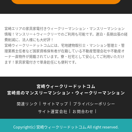
宮崎エリアの家具家電付きウィークリーマンション・マンスリーマンション
情報！マンスリー＋ウィークリーでのご利用も可能です。連泊・長期出張の経
費削減に、法人様にも大好評！
宮崎ウィークリードットコムには、宅地建物取引士・マンション管理士・管
理業務主任者など国家資格保有者が在籍している不動産管理会社や不動産オ
ーナー直物件が掲載されています。寮・社宅として安心してご利用いただけ
ます！家具家電付きで単身赴任にも便利です。
宮崎ウィークリードットコム
宮崎県のマンスリーマンション・ウィークリーマンション
関連リンク
サイトマップ
プライバシーポリシー
サイト運営会社
お問合わせ
Copyright(c) 宮崎ウィークリードットコム.All right reserved.