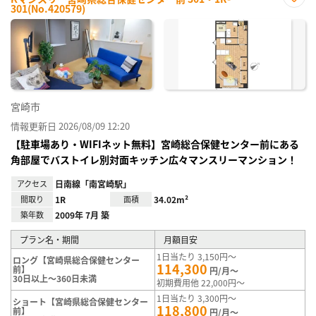
301(No.420579)
お気
に入
り登
録
宮崎市
情報更新日 2026/08/09 12:20
【駐車場あり・WIFIネット無料】宮崎総合保健センター前にある
角部屋でバストイレ別対面キッチン広々マンスリーマンション！
アクセス
日南線「南宮崎駅」
間取り
1R
面積
34.02m²
築年数
2009年 7月 築
プラン名・期間
月額目安
1日当たり 3,150円～
ロング【宮崎県総合保健センター
114,300
前】
円/月～
30日以上～360日未満
初期費用他 22,000円～
1日当たり 3,300円～
ショート【宮崎県総合保健センター
118,800
前】
円/月～