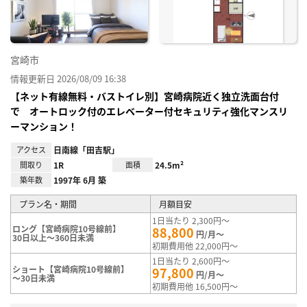
録
宮崎市
情報更新日 2026/08/09 16:38
【ネット有線無料・バストイレ別】宮崎病院近く独立洗面台付
で オートロック付のエレベーター付セキュリティ強化マンスリ
ーマンション！
アクセス
日南線「田吉駅」
間取り
1R
面積
24.5m²
築年数
1997年 6月 築
プラン名・期間
月額目安
1日当たり 2,300円～
ロング【宮崎病院10号線前】
88,800
円/月～
30日以上～360日未満
初期費用他 22,000円～
1日当たり 2,600円～
ショート【宮崎病院10号線前】
97,800
円/月～
～30日未満
初期費用他 16,500円～