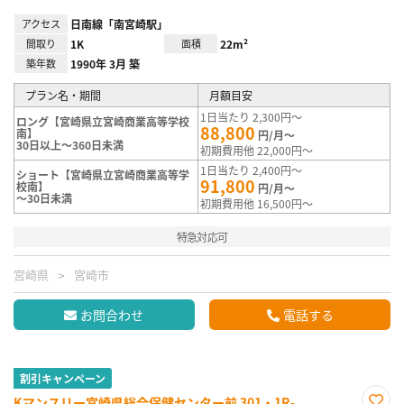
アクセス
日南線「南宮崎駅」
間取り
1K
面積
22m²
築年数
1990年 3月 築
プラン名・期間
月額目安
1日当たり 2,300円～
ロング【宮崎県立宮崎商業高等学校
88,800
南】
円/月～
30日以上～360日未満
初期費用他 22,000円～
1日当たり 2,400円～
ショート【宮崎県立宮崎商業高等学
91,800
校南】
円/月～
～30日未満
初期費用他 16,500円～
特急対応可
宮崎県
宮崎市
お問合わせ
電話する
割引キャンペーン
Kマンスリー宮崎県総合保健センター前 301・1R-