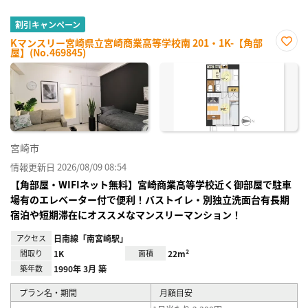
割引キャンペーン
Kマンスリー宮崎県立宮崎商業高等学校南 201・1K-【角部
屋】(No.469845)
お気
に入
り登
録
宮崎市
情報更新日 2026/08/09 08:54
【角部屋・WIFIネット無料】宮崎商業高等学校近く御部屋で駐車
場有のエレベーター付で便利！バストイレ・別独立洗面台有長期
宿泊や短期滞在にオススメなマンスリーマンション！
アクセス
日南線「南宮崎駅」
間取り
1K
面積
22m²
築年数
1990年 3月 築
プラン名・期間
月額目安