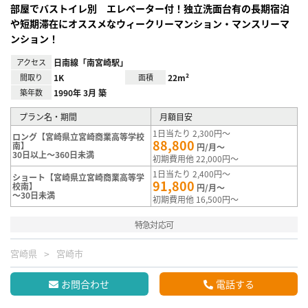
部屋でバストイレ別 エレベーター付！独立洗面台有の長期宿泊
や短期滞在にオススメなウィークリーマンション・マンスリーマ
ンション！
アクセス
日南線「南宮崎駅」
間取り
1K
面積
22m²
築年数
1990年 3月 築
プラン名・期間
月額目安
1日当たり 2,300円～
ロング【宮崎県立宮崎商業高等学校
88,800
南】
円/月～
30日以上～360日未満
初期費用他 22,000円～
1日当たり 2,400円～
ショート【宮崎県立宮崎商業高等学
91,800
校南】
円/月～
～30日未満
初期費用他 16,500円～
特急対応可
宮崎県
宮崎市
お問合わせ
電話する